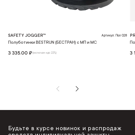
SAFETY JOGGER™
P
Артикул: Пол 028
Полуботинки BESTRUN (БЕСТРАН) с МП и МС
По
3 335.00 ₽
3 
(включая ндс 22%)
Будьте в курсе новинок и распродаж
средств индивидуальной защиты,