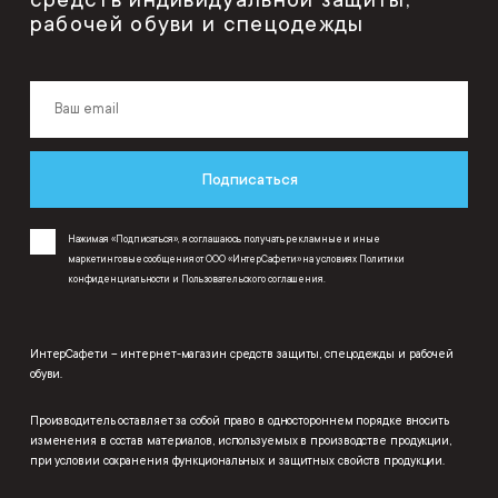
рабочей обуви и спецодежды
Подписаться
Нажимая «Подписаться», я соглашаюсь получать рекламные и иные
маркетинговые сообщения от ООО «ИнтерСафети» на условиях
Политики
конфиденциальности
и
Пользовательского соглашения
.
ИнтерСафети – интернет-магазин средств защиты, спецодежды и рабочей
обуви.
Производитель оставляет за собой право в одностороннем порядке вносить
изменения в состав материалов, используемых в производстве продукции,
при условии сохранения функциональных и защитных свойств продукции.