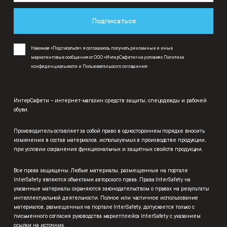
Подписаться
Нажимая «Подписаться», я соглашаюсь получать рекламные и иные
маркетинговые сообщения от ООО «ИнтерСафети» на условиях
Политики
конфиденциальности
и
Пользовательского соглашения
.
ИнтерСафети – интернет-магазин средств защиты, спецодежды и рабочей
обуви.
Производитель оставляет за собой право в одностороннем порядке вносить
изменения в состав материалов, используемых в производстве продукции,
при условии сохранения функциональных и защитных свойств продукции.
Все права защищены. Любые материалы, размещенные на портале
InterSafety являются объектами авторского права. Права InterSafety на
указанные материалы охраняются законодательством о правах на результаты
интеллектуальной деятельности. Полное или частичное использование
материалов, размещенных на портале InterSafety, допускается только с
письменного согласия руководства маркетплейса InterSafety с указанием
ссылки на источник.