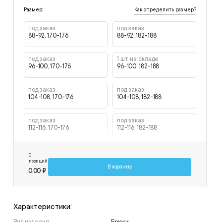
Как определить размер?
Размер:
под заказ
под заказ
88-92, 170-176
88-92, 182-188
под заказ
1 шт. на складе
96-100, 170-176
96-100, 182-188
под заказ
под заказ
104-108, 170-176
104-108, 182-188
под заказ
под заказ
112-116, 170-176
112-116, 182-188
под заказ
под заказ
0
120-124, 170-176
120-124, 182-188
позиций
В корзину
0,00 ₽
Характеристики: