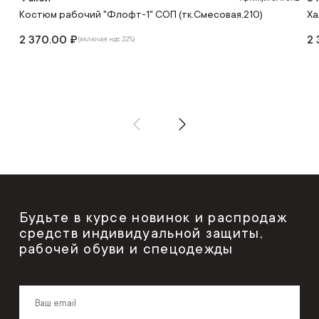
Костюм рабочий "Флофт-1" СОП (тк.Смесовая,210)
Ха
2 370.00 ₽
2 
(включая ндс 22%)
Будьте в курсе новинок и распродаж
средств индивидуальной защиты,
рабочей обуви и спецодежды