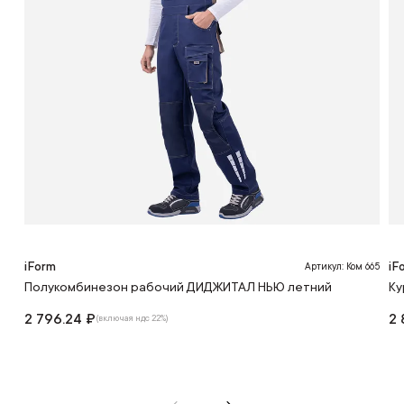
iForm
iF
Артикул: Ком 665
Полукомбинезон рабочий ДИДЖИТАЛ НЬЮ летний
Ку
2 796.24 ₽
2 
(включая ндс 22%)