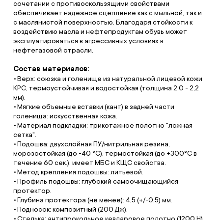
сочетании с противоскользящими свойствами
обеспечивает надежное сцепление как с мыльной, так и
с маслянистой поверхностью. Благодаря стойкости к
воздействию масла и нефтепродуктам обувь может
эксплуатироваться в агрессивных условиях в
нефтегазовой отрасли.
Состав материалов:
Верх: союзка и голенище из натуральной лицевой кожи
КРС, термоустойчивая и водостойкая (толщина 2,0 - 2,2
мм).
Мягкие объемные вставки (кант) в задней части
голенища: искусственная кожа.
Материал подкладки: трикотажное полотно "ложная
сетка".
Подошва: двухслойная ПУ/нитрильная резина,
морозостойкая (до -40 °С), термостойкая (до +300°С в
течение 60 сек.), имеет МБС и КЩС свойства.
Метод крепления подошвы: литьевой.
Профиль подошвы: глубокий самоочищающийся
протектор.
Глубина протектора (не менее): 4,5 (+/-0,5) мм.
Подносок: композитный (200 Дж).
Стелька: антипрокольное кевларовое полотно (1200 Н).