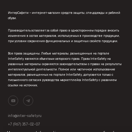
ИнтерСафети – интернет-магазин средств защиты, спецодежды и рабочей
обуви.
Производитель оставляет за собой право в одностороннем порядке вносить
изменения в состав материалов, используемых в производстве продукции,
при условии сохранения функциональных и защитных свойств продукции.
Все права защищены. Любые материалы, размещенные на портале
InterSafety являются объектами авторского права. Права InterSafety на
указанные материалы охраняются законодательством о правах на результаты
интеллектуальной деятельности. Полное или частичное использование
материалов, размещенных на портале InterSafety, допускается только с
письменного согласия руководства маркетплейса InterSafety с указанием
ссылки на источник.
info@inter-safety.ru
+7 (967) 357-02-07