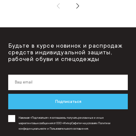
Будьте в курсе новинок и распродаж
средств индивидуальной защиты,
рабочей обуви и спецодежды
Подписаться
Нажимая «Подписаться», я соглашаюсь получать рекламные и иные
маркетинговые сообщения от ООО «ИнтерСафети» на условиях
Политики
конфиденциальности
и
Пользовательского соглашения
.