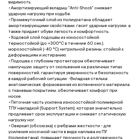
видимость.
Амортизирующий вкладыш "Anti-Shock" снижает
ударную нагрузку при ходьбе.
Промежуточный слой из полиуретана обладает
амортизирующими свойствами, гасит ударные нагрузки, а
также придает обуви легкость и комфортность.
Ходовой слой подошвы из износостойкой,
термостойкой (до +300°С в течение 60 сек.),
морозостойкой (-40 °С) нитрильной резины, стойкой к
деформациям и истиранию.
Подошва с глубоким протектором обеспечивает
наилучшую защиту от скольжения на различных типах
поверхностей, гарантируя уверенность и безопасность
в каждой рабочей ситуации. -Вкладная стелька:
анатомическая, формованная из вспененного материала
с тканевым покрытием, обеспечивает комфорт при
носке.
Пяточная часть усилена износостойкой полимерной
ТПУ накладкой (Support System), которая значительно
продлевает срок эксплуатации и снижает статическую
нагрузку ног.
Оверкап (обсоюзка) с ребрами жесткости - для
усиления носочной части в виде наплыва из ПУ
(полиуретана), повышает прочность и долговечность