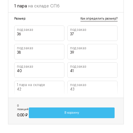
1 пара
на складе СПб
Как определить размер?
Размер:
под заказ
под заказ
36
37
под заказ
под заказ
38
39
под заказ
под заказ
40
41
1 пара на складе
под заказ
42
43
под заказ
под заказ
0
44
45
позиций
В корзину
0,00 ₽
под заказ
под заказ
46
47