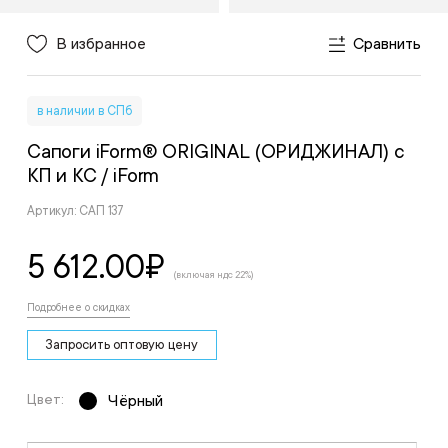
В избранное
Сравнить
в наличии в СПб
Сапоги iForm® ORIGINAL (ОРИДЖИНАЛ) с
КП и КС
/ iForm
Артикул: САП 137
5 612.00
₽
(включая ндс 22%)
Подробнее о скидках
Запросить оптовую цену
Цвет:
Чёрный