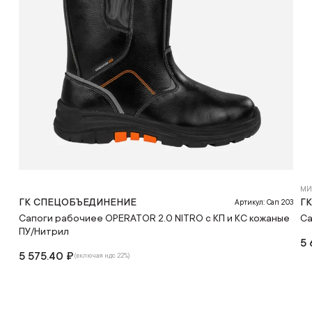
МИ
ГК СПЕЦОБЪЕДИНЕНИЕ
Г
Артикул: Сап 203
Сапоги рабочиее OPERATOR 2.0 NITRO с КП и КС кожаные
Са
ПУ/Нитрил
5 
5 575.40 ₽
(включая ндс 22%)