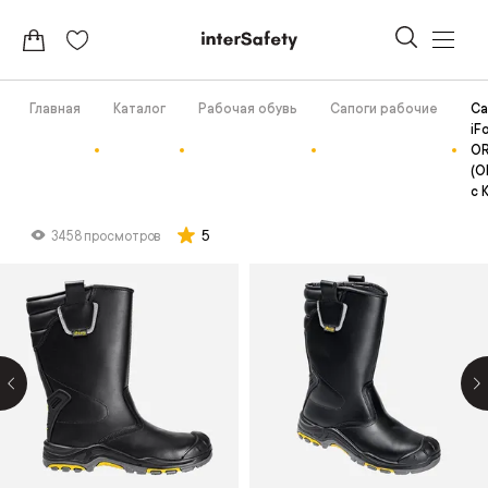
Главная
Каталог
Рабочая обувь
Сапоги рабочие
Са
iF
OR
(О
с 
5
3458 просмотров