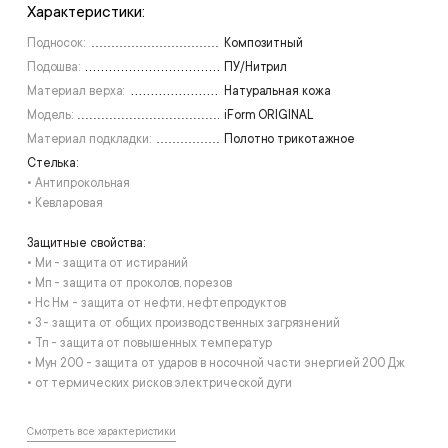
Характеристики:
под заказ
48
Подносок:
Композитный
Подошва:
ПУ/Нитрил
Материал верха:
Натуральная кожа
Модель:
iForm ORIGINAL
Материал подкладки:
Полотно трикотажное
Стелька:
• Антипрокольная
• Кевларовая
Защитные свойства:
• Ми - защита от истираний
• Мп - защита от проколов, порезов
• Нс Нм - защита от нефти, нефтепродуктов
• З - защита от общих производственных загрязнений
• Тп - защита от повышенных температур
• Мун 200 - защита от ударов в носочной части энергией 200 Дж
• от термических рисков электрической дуги
Смотреть все характеристики