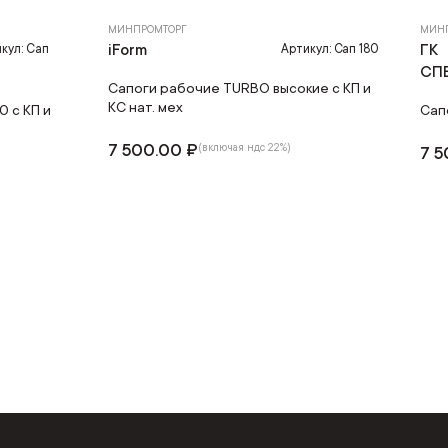
МИНПРОМТОРГ
МИН
iForm
ГК
кул: Сап
Артикул: Сап 180
СП
Сапоги рабочие TURBO высокие с КП и
КС нат. мех
 с КП и
Сап
7 500.00 ₽
(включая ндс 22%)
7 5