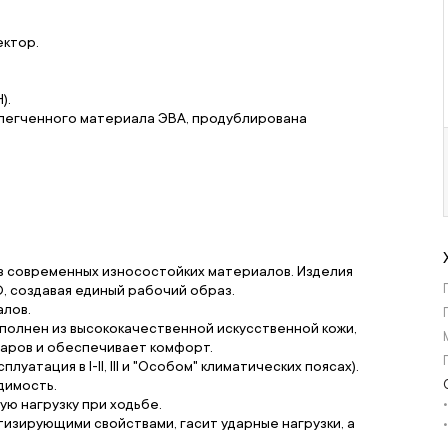
ктор.
).
блегченного материала ЭВА, продублирована
з современных износостойких материалов. Изделия
, создавая единый рабочий образ.
алов.
ыполнен из высококачественной искусственной кожи,
даров и обеспечивает комфорт.
уатация в l-ll, lll и "Особом" климатических поясах).
димость.
ю нагрузку при ходьбе.
зирующими свойствами, гасит ударные нагрузки, а