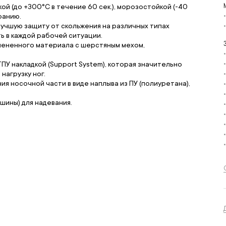
й (до +300°С в течение 60 сек.), морозостойкой (-40
ранию.
учшую защиту от скольжения на различных типах
ь в каждой рабочей ситуации.
спененного материала с шерстяным мехом,
У накладкой (Support System), которая значительно
нагрузку ног.
ия носочной части в виде наплыва из ПУ (полиуретана),
ины) для надевания.