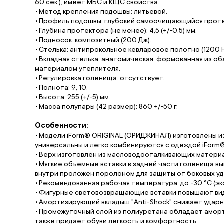
60 сек.), имеет МБС и КЩС свойства.
Метод крепления подошвы: литьевой.
Профиль подошвы: глубокий самоочищающийся проте
Глубина протектора (не менее): 4,5 (+/-0,5) мм.
Подносок: композитный (200 Дж).
Стелька: антипрокольное кевларовое полотно (1200 Н
Вкладная стелька: анатомическая, формованная из о
материалом утеплителя.
Регулировка голенища: отсутствует.
Полнота: 9, 10.
Высота: 255 (+/-5) мм.
Масса полупары (42 размер): 860 +/-50 г.
Особенности:
Модели iForm® ORIGINAL (ОРИДЖИНАЛ) изготовлены и
универсальны и легко комбинируются с одеждой iForm®
Верх изготовлен из масловодооталкивающих матери
Мягкие объемные вставки в задней части голенища в
внутри проложен поролоном для защиты от боковых у
Рекомендованная рабочая температура: до -30 °C (экспл
Фигурные световозвращающие вставки повышают ви
Амортизирующий вкладыш "Anti-Shock" снижает ударну
Промежуточный слой из полиуретана обладает аморти
также придает обуви легкость и комфортность.