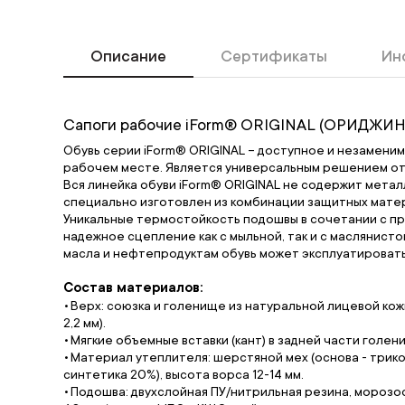
Описание
Сертификаты
Ин
Сапоги рабочие iForm® ORIGINAL (ОРИДЖИНА
Обувь серии iForm® ORIGINAL – доступное и незамени
рабочем месте. Является универсальным решением от
Вся линейка обуви iForm® ORIGINAL не содержит металл
специально изготовлен из комбинации защитных мате
Уникальные термостойкость подошвы в сочетании с п
надежное сцепление как с мыльной, так и с маслянист
масла и нефтепродуктам обувь может эксплуатировать
Состав материалов:
Верх: союзка и голенище из натуральной лицевой кож
2,2 мм).
Мягкие объемные вставки (кант) в задней части голен
Материал утеплителя: шерстяной мех (основа - трико
синтетика 20%), высота ворса 12-14 мм.
Подошва: двухслойная ПУ/нитрильная резина, морозос