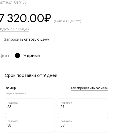
Артикул: Сап 138
7 320.00
₽
(включая ндс 22%)
Подробнее о скидках
Запросить оптовую цену
Цвет:
Чёрный
Срок поставки от 9 дней
Как определить размер?
Размер:
1 пара в упаковке
под заказ
под заказ
36
37
под заказ
под заказ
38
39