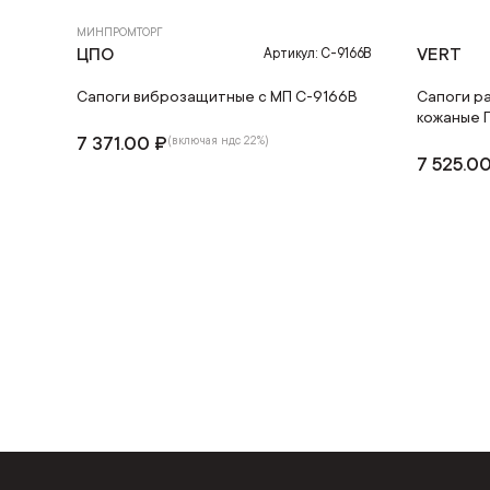
МИНПРОМТОРГ
ЦПО
VERT
Артикул: С-9166В
Сапоги виброзащитные с МП С-9166В
Сапоги ра
кожаные 
7 371.00 ₽
(включая ндс 22%)
7 525.0