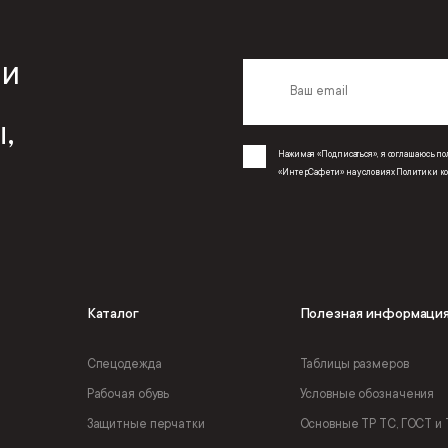
 и
,
Нажимая «Подписаться», я соглашаюсь 
«ИнтерСафети» на условиях
Политики к
Каталог
Полезная информаци
Спецодежда
Таблицы размеров
Рабочая обувь
Условные обозначения
Защитные перчатки
Основные ТР ТС, ГОСТ и 