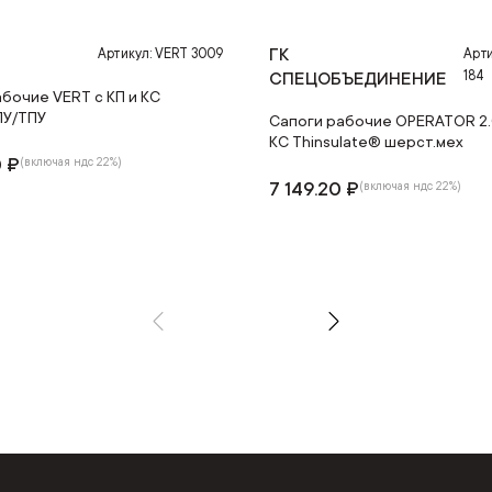
ГК
Артикул: VERT 3009
Арти
184
СПЕЦОБЪЕДИНЕНИЕ
бочие VERT с КП и КС
ПУ/ТПУ
Сапоги рабочие OPERATOR 2.0
КС Thinsulate® шерст.мех
0 ₽
(включая ндс 22%)
7 149.20 ₽
(включая ндс 22%)