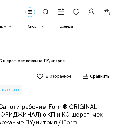
ризм
Спорт
Бренды
С шерст. мех кожаные ПУ/нитрил
В избранное
Сравнить
в наличии
Сапоги рабочие iForm® ORIGINAL
(ОРИДЖИНАЛ) с КП и КС шерст. мех
кожаные ПУ/нитрил
/ iForm