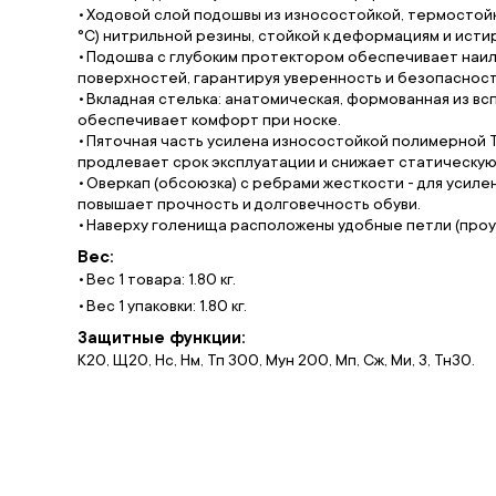
Ходовой слой подошвы из износостойкой, термостойко
°С) нитрильной резины, стойкой к деформациям и исти
Подошва с глубоким протектором обеспечивает наил
поверхностей, гарантируя уверенность и безопасност
Вкладная стелька: анатомическая, формованная из в
обеспечивает комфорт при носке.
Пяточная часть усилена износостойкой полимерной ТП
продлевает срок эксплуатации и снижает статическую 
Оверкап (обсоюзка) с ребрами жесткости - для усилен
повышает прочность и долговечность обуви.
Наверху голенища расположены удобные петли (проуш
Вес:
Вес 1 товара: 1.80 кг.
Вес 1 упаковки: 1.80 кг.
Защитные функции:
К20, Щ20, Нс, Нм, Тп 300, Мун 200, Мп, Сж, Ми, З, Тн30.