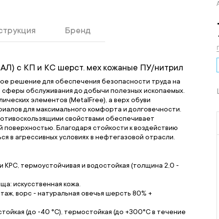
струкция
Бренд
Л) с КП и КС шерст. мех кожаные ПУ/нитрил
мое решение для обеспечения безопасности труда на
 сферы обслуживания до добычи полезных ископаемых.
ических элементов (MetalFree), а верх обуви
риалов для максимального комфорта и долговечности.
ротивоскользящими свойствами обеспечивает
ой поверхностью. Благодаря стойкости к воздействию
ся в агрессивных условиях в нефтегазовой отрасли.
и КРС, термоустойчивая и водостойкая (толщина 2,0 -
ища: искусственная кожа.
таж, ворс - натуральная овечья шерсть 80% +
тойкая (до -40 °С), термостойкая (до +300°С в течение