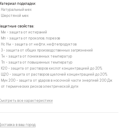
Материал подкладки:
• Натуральный мех
• Шерстяной мех
Защитные свойства:
• Ми - защита от истираний
• Мп - защита от проколов, порезов
• Нс Нм - защита от нефти, нефтепродуктов
• З - защита от общих производственных загрязнений
• Тн - защита от пониженных температур
• Тп - защита от повышенных температур
• К20 - защита от растворов кислот концентрацией до 20%
• Щ20 - защита от растворов щелочей концентрацией до 20%
• Мун 200 - защита от ударов в носочной части энергией 200 Дж
• от термических рисков электрической дуги
Смотреть все характеристики
Доставка в ваш город