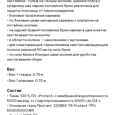
застежкой - гульф на тесьму-молнию, ширина пояса к
среднему шву задних половинок брюк увеличена для
защиты поясницы от переохлаждения
• боковые прорезные карманы
• по боковым швам накладные карманы с клапаном на
потайных кнопках
• на задней правой половинке брюк карман в шве кокетки,
застегивается на кнопку
• в области колена — наколенники с вытачками
• две охватывающие термолкеевые световозвращающие
полосы шириной 50 мм по низу брюк
• по низу брюк в боковых швах молнии для удобства
застегивания обуви.
Вес:
Вес 1 товара: 0.75 кг.
Вес 1 упаковки: 0.75 кг.
Состав:
• Ткань: 100 % ПЭ, «Protect» с мембраной водоупороность
5000 мм вод. ст./ паропроницаемость 5000 г./м./24 ч;
• Основная ткань:Протект, 220NEX-TR-Protect-TPU,
5000/5000,WR;