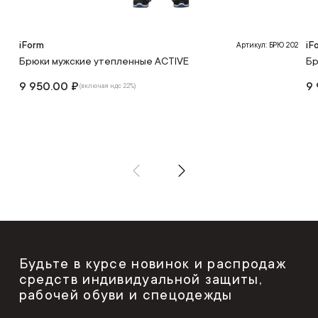
iForm
iF
Артикул: БРЮ 202
Брюки мужские утепленные ACTIVЕ
Бр
9 950.00 ₽
9 
(включая ндс 22%)
Будьте в курсе новинок и распродаж
средств индивидуальной защиты,
рабочей обуви и спецодежды