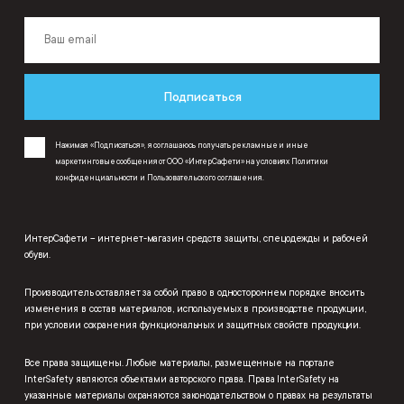
Подписаться
Нажимая «Подписаться», я соглашаюсь получать рекламные и иные
маркетинговые сообщения от ООО «ИнтерСафети» на условиях
Политики
конфиденциальности
и
Пользовательского соглашения
.
ИнтерСафети – интернет-магазин средств защиты, спецодежды и рабочей
обуви.
Производитель оставляет за собой право в одностороннем порядке вносить
изменения в состав материалов, используемых в производстве продукции,
при условии сохранения функциональных и защитных свойств продукции.
Все права защищены. Любые материалы, размещенные на портале
InterSafety являются объектами авторского права. Права InterSafety на
указанные материалы охраняются законодательством о правах на результаты