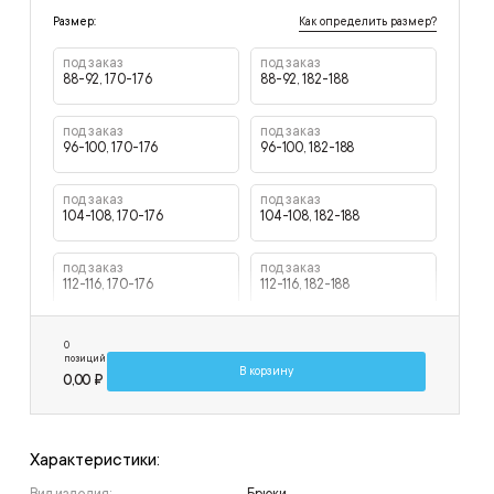
Как определить размер?
Размер:
под заказ
под заказ
88-92, 170-176
88-92, 182-188
под заказ
под заказ
96-100, 170-176
96-100, 182-188
под заказ
под заказ
104-108, 170-176
104-108, 182-188
под заказ
под заказ
112-116, 170-176
112-116, 182-188
под заказ
под заказ
0
120-124, 170-176
120-124, 182-188
позиций
В корзину
0,00 ₽
Характеристики: