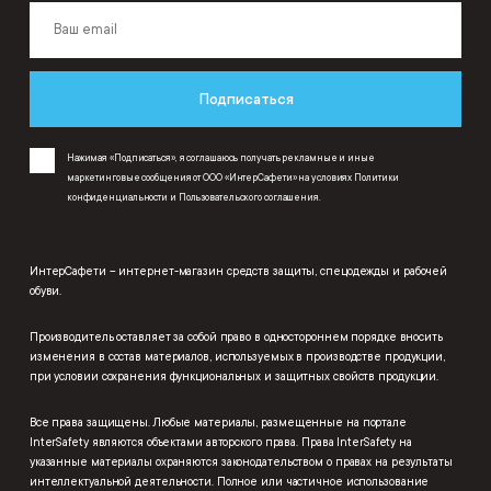
Подписаться
Нажимая «Подписаться», я соглашаюсь получать рекламные и иные
маркетинговые сообщения от ООО «ИнтерСафети» на условиях
Политики
конфиденциальности
и
Пользовательского соглашения
.
ИнтерСафети – интернет-магазин средств защиты, спецодежды и рабочей
обуви.
Производитель оставляет за собой право в одностороннем порядке вносить
изменения в состав материалов, используемых в производстве продукции,
при условии сохранения функциональных и защитных свойств продукции.
Все права защищены. Любые материалы, размещенные на портале
InterSafety являются объектами авторского права. Права InterSafety на
указанные материалы охраняются законодательством о правах на результаты
интеллектуальной деятельности. Полное или частичное использование