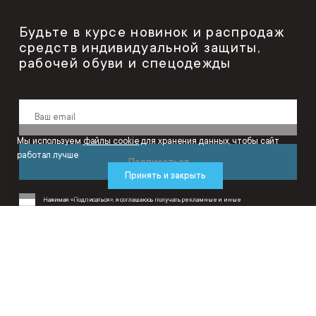
Будьте в курсе новинок и распродаж
средств индивидуальной защиты,
рабочей обуви и спецодежды
Мы используем
файлы cookie
для хранения данных, чтобы сайт
работал лучше
Подписаться
Принять и закрыть
Нажимая «Подписаться», я соглашаюсь получать рекламные и иные
маркетинговые сообщения от ООО «ИнтерСафети» на условиях
Политики
конфиденциальности
и
Пользовательского соглашения
.
ИнтерСафети – интернет-магазин средств защиты, спецодежды и рабочей
обуви.
Производитель оставляет за собой право в одностороннем порядке вносить