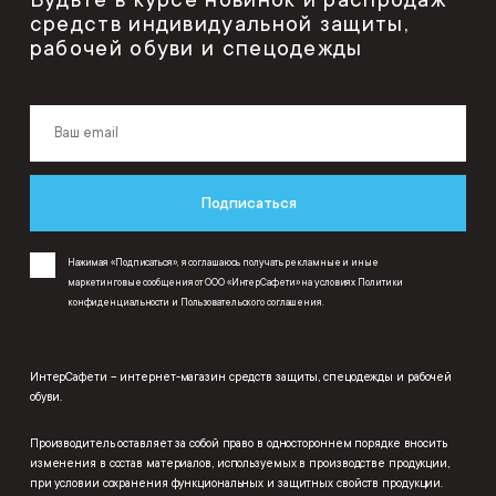
средств индивидуальной защиты,
рабочей обуви и спецодежды
Подписаться
Нажимая «Подписаться», я соглашаюсь получать рекламные и иные
маркетинговые сообщения от ООО «ИнтерСафети» на условиях
Политики
конфиденциальности
и
Пользовательского соглашения
.
ИнтерСафети – интернет-магазин средств защиты, спецодежды и рабочей
обуви.
Производитель оставляет за собой право в одностороннем порядке вносить
изменения в состав материалов, используемых в производстве продукции,
при условии сохранения функциональных и защитных свойств продукции.