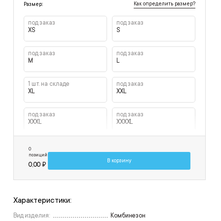
Как определить размер?
Размер:
под заказ
под заказ
XS
S
под заказ
под заказ
M
L
1 шт. на складе
под заказ
XL
XXL
под заказ
под заказ
XXXL
XXXXL
под заказ
0
XXXXXL
позиций
В корзину
0,00 ₽
Характеристики:
Вид изделия:
Комбинезон