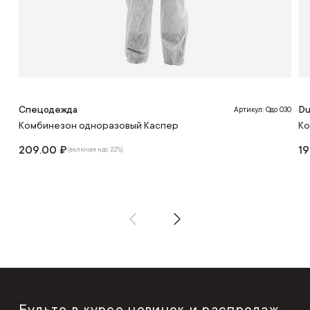
Спецодежда
Du
Артикул: Одо 030
Комбинезон одноразовый Каспер
Ко
209.00 ₽
19
(включая ндс 22%)
Будьте в курсе новинок и распродаж