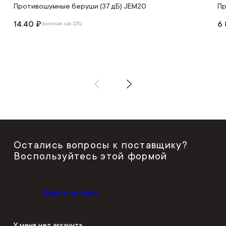
Противошумные беруши (37 дБ) JEM20
Пр
14.40 ₽
6 
(включая ндс 22%)
Остались вопросы к поставщику?
Воспользуйтесь этой формой
Войти на сайт
У меня нет аккаунта