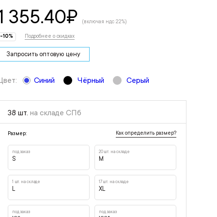
1 355.40
₽
(включая ндс 22%)
-10%
Подробнее о скидках
Запросить оптовую цену
Цвет:
Синий
Чёрный
Серый
38 шт.
на складе СПб
Как определить размер?
Размер:
под заказ
20 шт. на складе
S
M
1 шт. на складе
17 шт. на складе
L
XL
под заказ
под заказ