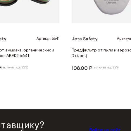
ety
Jeta Safety
Артикул: 6641
Артикул
от аммиака, органических и
Предфильтр от пыли и аэроз
зов ABEK2 6641
D (4 шт.)
₽
108.00 ₽
(включая ндс 22%)
(включая ндс 22%)
ставщику?
Войти на сайт