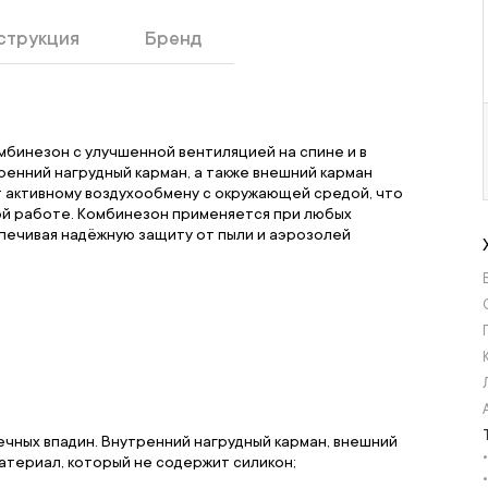
струкция
Бренд
мбинезон с улучшенной вентиляцией на спине и в
енний нагрудный карман, а также внешний карман
 активному воздухообмену с окружающей средой, что
ой работе. Комбинезон применяется при любых
печивая надёжную защиту от пыли и аэрозолей
ечных впадин. Внутренний нагрудный карман, внешний
атериал, который не содержит силикон;