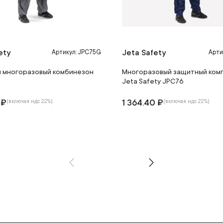
ety
Jeta Safety
Артикул: JPC75G
Арти
 многоразовый комбинезон
Многоразовый защитный ком
Jeta Safety JPC76
 ₽
1 364.40 ₽
(включая ндс 22%)
(включая ндс 22%)