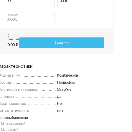
XXL
XXXL
под заказ
XXXXL
0
позиций
В корзину
0,00 ₽
Характеристики:
Вид изделия:
Комбинезон
Состав:
Полиэфир
Плотность материала:
55 гр/м2
Капюшон:
Да
Ламинирование:
Нет
Антистатичность:
нет
Тип комбинезона:
• Многоразовый
• Малярный