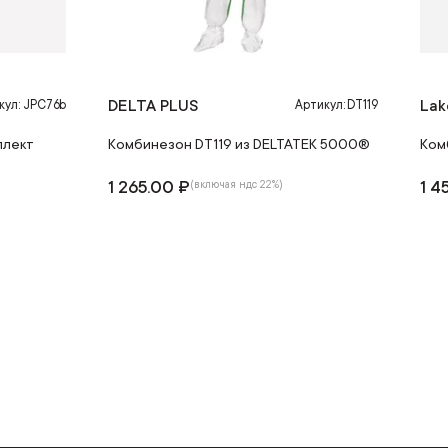
DELTA PLUS
Lak
кул: JPC76b
Артикул: DT119
плект
Комбинезон DT119 из DELTATEK 5000®
Ком
1 265.00 ₽
1 4
(включая ндс 22%)