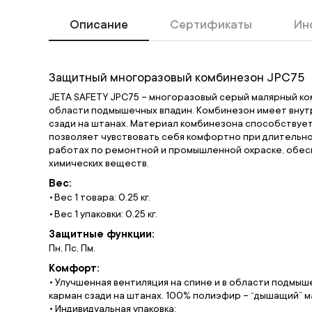
Описание
Сертификаты
Ин
Защитный многоразовый комбинезон JPC75
JETA SAFETY JPC75 – многоразовый серый малярный ко
области подмышечных впадин. Комбинезон имеет внутр
сзади на штанах. Материал комбинезона способствует
позволяет чувствовать себя комфортно при длительн
работах по ремонтной и промышленной окраске, обес
химических веществ.
Вес:
Вес 1 товара: 0.25 кг.
Вес 1 упаковки: 0.25 кг.
Защитные функции:
Пн, Пс, Пм.
Комфорт:
• Улучшенная вентиляция на спине и в области подмыш
карман сзади на штанах. 100% полиэфир – “дышащий” м
• Индивидуальная упаковка;