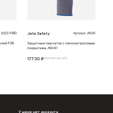
Jeta Safety
: 6023-P3RD
Артикул: JN041
олей P3R
Защитные перчатки с пенонитриловым
покрытием JN041
177.30 ₽
(включая ндс 22%)
У меня нет аккаунта