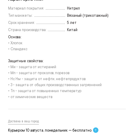
Материал покрытия:
Нитрил
Тип манжеты:
Вязаный (трикотажный)
Срок хранения:
5 лет
Страна производства:
Китай
Основа:
• Хлопок
• Спандекс
Защитные свойства:
• Ми - защита от истираний
• Мп - защита от проколов, порезов
• Нс Нм - защита от нефти, нефтепродуктов
• З - защита от общих производственных загрязнений
• Тп - защита от повышенных температур
• от химических веществ
Доставка в ваш город
Курьером 10 августа, понедельник — бесплатно