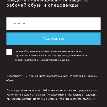
рабочей обуви и спецодежды
Подписаться
Нажимая «Подписаться», я соглашаюсь получать рекламные и иные
маркетинговые сообщения от ООО «ИнтерСафети» на условиях
Политики
конфиденциальности
и
Пользовательского соглашения
.
ИнтерСафети – интернет-магазин средств защиты, спецодежды и рабочей
обуви.
Производитель оставляет за собой право в одностороннем порядке вносить
изменения в состав материалов, используемых в производстве продукции,
при условии сохранения функциональных и защитных свойств продукции.