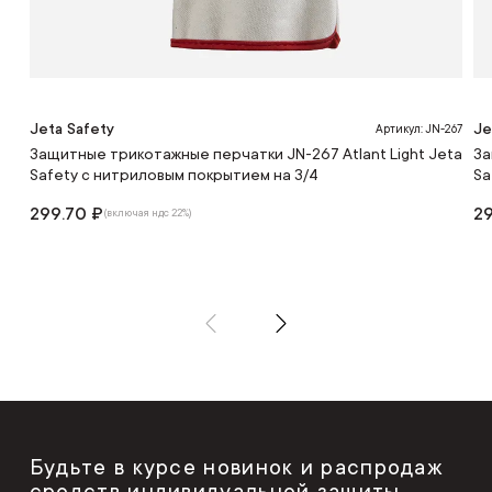
Jeta Safety
Je
Артикул: JN-267
Защитные трикотажные перчатки JN-267 Atlant Light Jeta
За
Safety с нитриловым покрытием на 3/4
Sa
299.70 ₽
29
(включая ндс 22%)
Будьте в курсе новинок и распродаж
средств индивидуальной защиты,