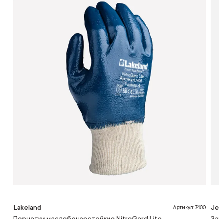
Lakeland
Je
Артикул: 7400
Перчатки маслобензостойкие NitroGard Lite
За