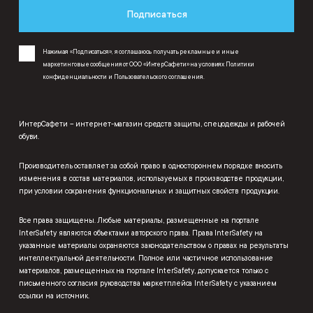
Подписаться
Нажимая «Подписаться», я соглашаюсь получать рекламные и иные
маркетинговые сообщения от ООО «ИнтерСафети» на условиях
Политики
конфиденциальности
и
Пользовательского соглашения
.
ИнтерСафети – интернет-магазин средств защиты, спецодежды и рабочей
обуви.
Производитель оставляет за собой право в одностороннем порядке вносить
изменения в состав материалов, используемых в производстве продукции,
при условии сохранения функциональных и защитных свойств продукции.
Все права защищены. Любые материалы, размещенные на портале
InterSafety являются объектами авторского права. Права InterSafety на
указанные материалы охраняются законодательством о правах на результаты
интеллектуальной деятельности. Полное или частичное использование
материалов, размещенных на портале InterSafety, допускается только с
письменного согласия руководства маркетплейса InterSafety с указанием
ссылки на источник.