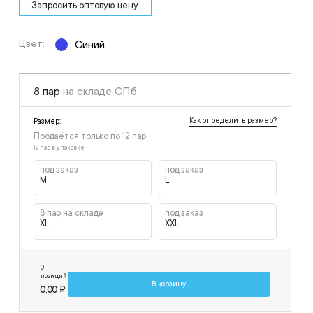
Запросить оптовую цену
Цвет:
Синий
8 пар
на складе СПб
Как определить размер?
Размер:
Продаётся только по
12
пар
12 пар в упаковке
под заказ
под заказ
M
L
8 пар на складе
под заказ
XL
XXL
0
позиций
В корзину
0,00 ₽