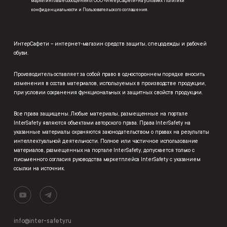
маркетинговые сообщения от ООО «ИнтерСафети» на условиях
Политики
конфиденциальности
и
Пользовательского соглашения
.
ИнтерСафети – интернет-магазин средств защиты, спецодежды и рабочей
обуви.
Производитель оставляет за собой право в одностороннем порядке вносить
изменения в состав материалов, используемых в производстве продукции,
при условии сохранения функциональных и защитных свойств продукции.
Все права защищены. Любые материалы, размещенные на портале
InterSafety являются объектами авторского права. Права InterSafety на
указанные материалы охраняются законодательством о правах на результаты
интеллектуальной деятельности. Полное или частичное использование
материалов, размещенных на портале InterSafety, допускается только с
письменного согласия руководства маркетплейса InterSafety с указанием
ссылки на источник.
info@inter-safety.ru