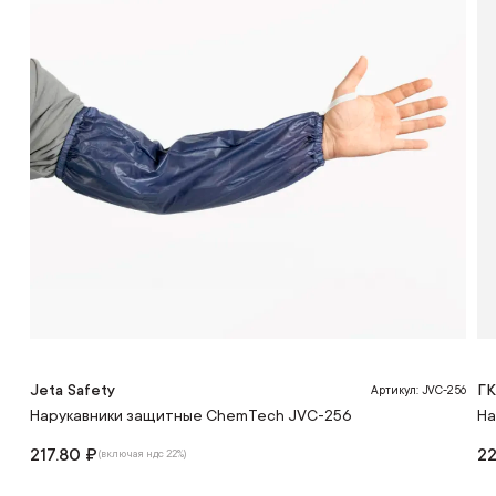
Jeta Safety
Г
Артикул: JVC-256
Нарукавники защитные ChemTech JVC-256
На
217.80 ₽
22
(включая ндс 22%)