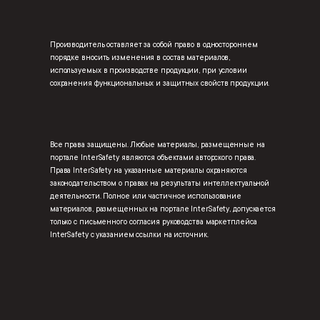
Производитель оставляет за собой право в одностороннем
порядке вносить изменения в состав материалов,
используемых в производстве продукции, при условии
сохранения функциональных и защитных свойств продукции.
Все права защищены. Любые материалы, размещенные на
портале InterSafety являются объектами авторского права.
Права InterSafety на указанные материалы охраняются
законодательством о правах на результаты интеллектуальной
деятельности. Полное или частичное использование
материалов, размещенных на портале InterSafety, допускается
только с письменного согласия руководства маркетплейса
InterSafety с указанием ссылки на источник.