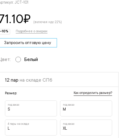
Артикул: JCT-101
71.10
₽
(включая ндс 22%)
-10%
Подробнее о скидках
Запросить оптовую цену
Цвет:
Белый
12 пар
на складе СПб
Как определить размер?
Размер:
под заказ
под заказ
S
M
4 пары на складе
под заказ
L
XL