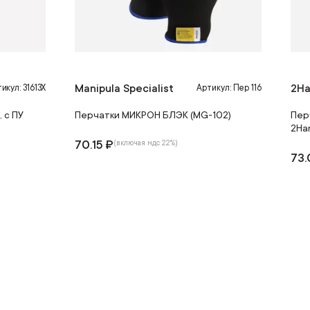
Manipula Specialist
2Ha
икул: 31613Х
Артикул: Пер 116
 с ПУ
Перчатки МИКРОН БЛЭК (MG-102)
Пер
2Han
70.15 ₽
(включая ндс 22%)
73.