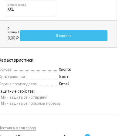
8 пар на складе
XXL
0
позиций
В корзину
0,00 ₽
Характеристики:
Основа:
Хлопок
Срок хранения:
5 лет
Страна производства:
Китай
Защитные свойства:
• Ми - защита от истираний
• Мп - защита от проколов, порезов
Доставка в ваш город