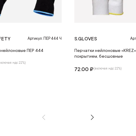
FETY
S.GLOVES
Артикул: ПЕР 444 Ч
Арт
 нейлоновые ПЕР 444
Перчатки нейлоновые «KREZ»,
покрытием, бесшовные
включая ндс 22%)
72.00 ₽
(включая ндс 22%)