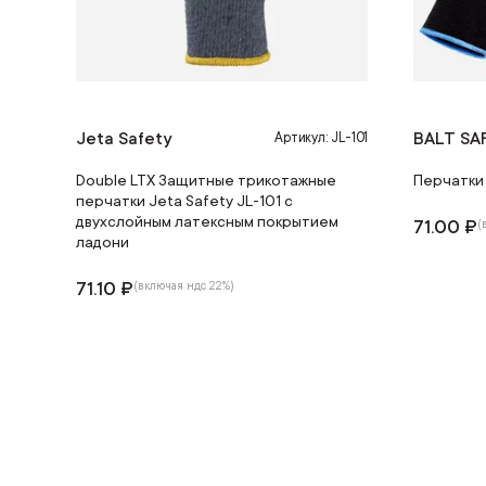
Jeta Safety
BALT SA
Артикул: JL-101
Double LTX Защитные трикотажные
Перчатки
перчатки Jeta Safety JL-101 с
двухслойным латексным покрытием
71.00 ₽
(
ладони
71.10 ₽
(включая ндс 22%)