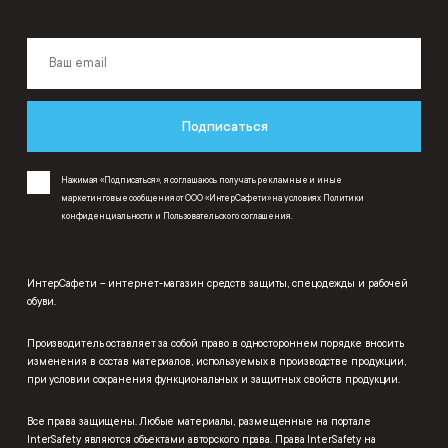
Подписаться
Нажимая «Подписаться», я соглашаюсь получать рекламные и иные
маркетинговые сообщения от ООО «ИнтерСафети» на условиях
Политики
конфиденциальности
и
Пользовательского соглашения
.
ИнтерСафети – интернет-магазин средств защиты, спецодежды и рабочей
обуви.
Производитель оставляет за собой право в одностороннем порядке вносить
изменения в состав материалов, используемых в производстве продукции,
при условии сохранения функциональных и защитных свойств продукции.
Все права защищены. Любые материалы, размещенные на портале
InterSafety являются объектами авторского права. Права InterSafety на