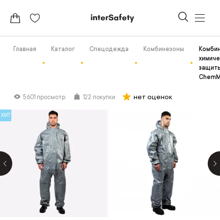
Главная
Каталог
Спецодежда
Комбинезоны
Комби
химиче
защит
ChemM
нет оценок
5601 просмотр
122 покупки
ХИТ