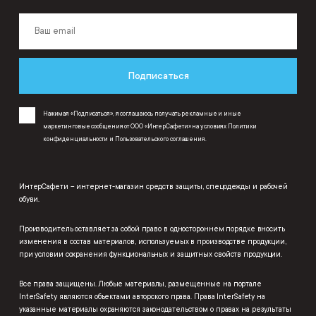
Подписаться
Нажимая «Подписаться», я соглашаюсь получать рекламные и иные
маркетинговые сообщения от ООО «ИнтерСафети» на условиях
Политики
конфиденциальности
и
Пользовательского соглашения
.
ИнтерСафети – интернет-магазин средств защиты, спецодежды и рабочей
обуви.
Производитель оставляет за собой право в одностороннем порядке вносить
изменения в состав материалов, используемых в производстве продукции,
при условии сохранения функциональных и защитных свойств продукции.
Все права защищены. Любые материалы, размещенные на портале
InterSafety являются объектами авторского права. Права InterSafety на
указанные материалы охраняются законодательством о правах на результаты