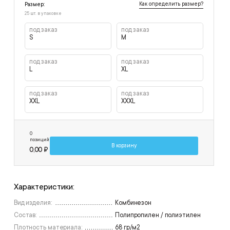
Как определить размер?
Размер:
25 шт. в упаковке
под заказ
под заказ
S
M
под заказ
под заказ
L
XL
под заказ
под заказ
XXL
XXXL
0
позиций
В корзину
0,00 ₽
Характеристики:
Вид изделия:
Комбинезон
Состав:
Полипропилен / полиэтилен
Плотность материала:
68 гр/м2