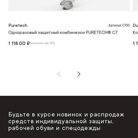
Puretech
Du
Артикул: C700
Одноразовый защитный комбинезон PURETECH® C7
Ко
1 118.00 ₽
1 
(включая ндс 22%)
Будьте в курсе новинок и распродаж
средств индивидуальной защиты,
рабочей обуви и спецодежды