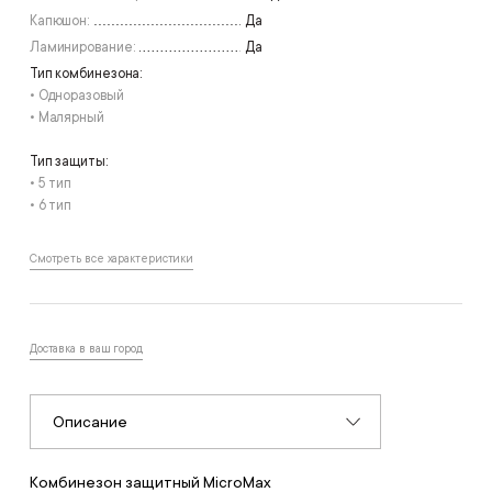
Капюшон:
Да
Ламинирование:
Да
Тип комбинезона:
• Одноразовый
• Малярный
Тип защиты:
• 5 тип
• 6 тип
Смотреть все характеристики
Доставка в ваш город
Описание
Комбинезон защитный MicroMax