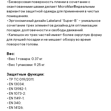
Безворсовая поверхность пленки в сочетании с
окантованными швами делает MicroMax®идеальным
вариантом защитной одежды для применения в чистых
помещениях.
Эргономичный дизайн Lakeland “Super-B” – уникальное
сочетание трех элементов дизайна для оптимизации
посадки, долговечности и свободы движений.
Капюшон из трех частей имеет более округлую форму
для лучшей посадки и не мешает обзору во время
поворотов головы.
Вес:
Вес 1 товара: 0.37 кг.
Вес 1 упаковки: 9.25 кг.
Защитные функции:
• ТР ТС 019/2011;
• EN 13034;
• EN 13982-1;
• EN 1073-2;
• EN 1149-1;
• EN 340;
• EN 14126;