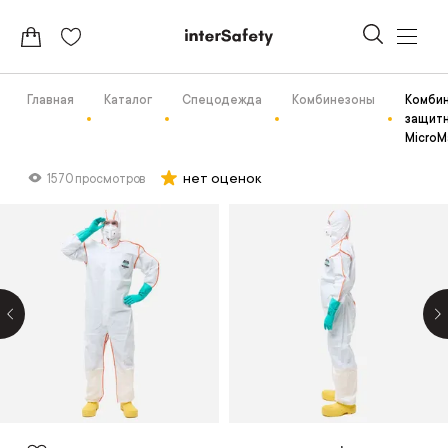
Главная
Каталог
Спецодежда
Комбинезоны
Комби
защит
MicroM
нет оценок
1570 просмотров