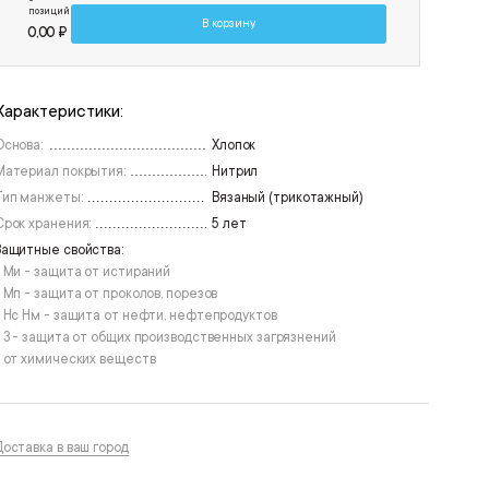
позиций
В корзину
0,00 ₽
Характеристики:
Основа:
Хлопок
Материал покрытия:
Нитрил
Тип манжеты:
Вязаный (трикотажный)
Срок хранения:
5 лет
Защитные свойства:
• Ми - защита от истираний
• Мп - защита от проколов, порезов
• Нс Нм - защита от нефти, нефтепродуктов
• З - защита от общих производственных загрязнений
• от химических веществ
Доставка в ваш город