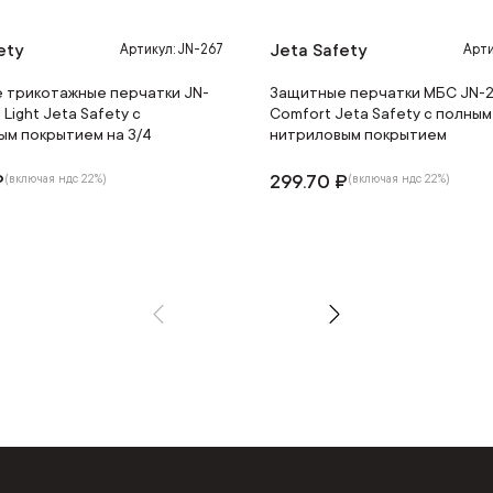
ety
Jeta Safety
Артикул: JN-267
Арти
 трикотажные перчатки JN-
Защитные перчатки МБС JN-2
 Light Jeta Safety с
Comfort Jeta Safety с полным
ым покрытием на 3/4
нитриловым покрытием
₽
299.70 ₽
(включая ндс 22%)
(включая ндс 22%)