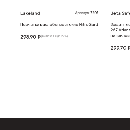
Lakeland
Jeta Saf
Артикул: 7207
Перчатки маслобензостокие NitroGard
Защитные
267 Atlant
нитрилов
298.90 ₽
(включая ндс 22%)
299.70 