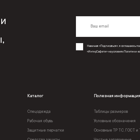
 и
,
Нажимая «Подписаться», я соглашаюсь 
«ИнтерСафети» на условиях
Политики к
Каталог
Полезная информаци
Спецодежда
Таблицы размеров
Рабочая обувь
Условные обозначения
Защитные перчатки
Основные ТР ТС, ГОСТ и 
Средства защиты
Частые задаваемые