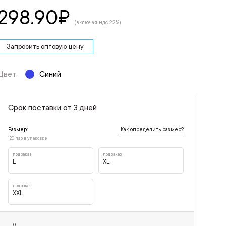
298.90
₽
(включая ндс 22%)
Запросить оптовую цену
Цвет:
Синий
Срок поставки от 3 дней
Как определить размер?
Размер:
120 пар в упаковке
под заказ
под заказ
L
XL
под заказ
XXL
0