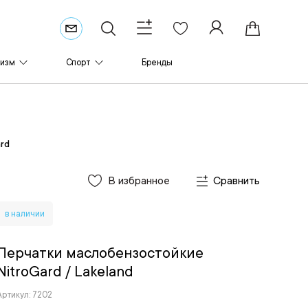
ризм
Спорт
Бренды
rd
В избранное
Сравнить
в наличии
Перчатки маслобензостойкие
NitroGard
/ Lakeland
Артикул: 7202