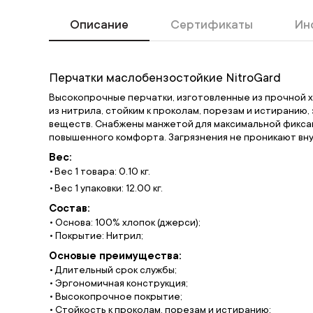
Описание
Сертификаты
Ин
Перчатки маслобензостойкие NitroGard
Высокопрочные перчатки, изготовленные из прочной 
из нитрила, стойким к проколам, порезам и истиранию
веществ. Снабжены манжетой для максимальной фиксац
повышенного комфорта. Загрязнения не проникают вну
Вес:
Вес 1 товара: 0.10 кг.
Вес 1 упаковки: 12.00 кг.
Состав:
• Основа: 100% хлопок (джерси);
• Покрытие: Нитрил;
Основые преимущества:
• Длительный срок службы;
• Эргономичная конструкция;
• Высокопрочное покрытие;
• Стойкость к проколам, порезам и истиранию;