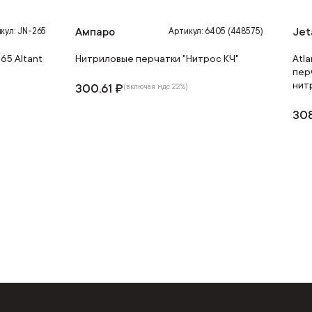
Ампаро
Jet
кул: JN-265
Артикул: 6405 (448575)
65 Altant
Нитриловые перчатки "Нитрос КЧ"
Atl
пер
нит
300.61 ₽
(включая ндс 22%)
308