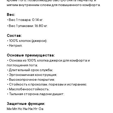
кроме того, позволяющую быстро снять перчатку, и
мягким внутренним слоем для повышенного комфорта.
Вес:
Вес 1 товара: 0.14 кг.
Вес 1 упаковки: 16.80 кг.
Состав:
• 100% хлопок (джерси);
• Нитрил;
Основые преимущества:
• Основа из 100% хлопка джерси для комфорта и
поглощения пота;
• Длительный срок службы;
• Эргономичная конструкция;
• Высокопрочное покрытие;
• Стойкость к проколам, порезам и истиранию;
• Маслобензостойкость;
• Тыльная сторона ладони дышит;
Защитные функции:
Ми Мп Нс Нм Нж Нт Оа