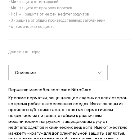
• Ми - защита от истираний
• Мп - защита от проколов, порезов
• Нс Нм - защита от нефти, нефтепродуктов
• З - защита от общих производственных загрязнений
• от химических веществ
Доставка в ваш город
Описание
Перчатки маслобензостокие NitroGard
Крепкие перчатки, защищающие ладонь со всех сторон
во время работ в агрессивных средах. Изготовлены из
прочного х/б трикотажа, с толстым герметичным
покрытием из нитрила, стойким к различным
механическим нагрузкам, защищающим руку от
нефтепродуктов и химических веществ. Имеют жесткую
манжету «крагу» для дополнительной защиты запястья,