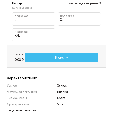
Как определить размер?
Размер:
120 пар в упаковке
под заказ
под заказ
L
XL
под заказ
XXL
0
позиций
В корзину
0,00 ₽
Характеристики:
Основа:
Хлопок
Материал покрытия:
Нитрил
Тип манжеты:
Крага
Срок хранения:
5 лет
Защитные свойства: