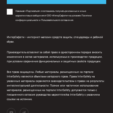
Нажимая «Подписаться», я соглашаюсь получать рекламные и иные
маркетинговые сообщения от ООО «ИнтерСафети» на условиях
Политики
конфиденциальности
и
Пользовательского соглашения
.
ИнтерСафети – интернет-магазин средств защиты, спецодежды и рабочей
обуви.
Производитель оставляет за собой право в одностороннем порядке вносить
изменения в состав материалов, используемых в производстве продукции,
при условии сохранения функциональных и защитных свойств продукции.
Все права защищены. Любые материалы, размещенные на портале
InterSafety являются объектами авторского права. Права InterSafety на
указанные материалы охраняются законодательством о правах на результаты
интеллектуальной деятельности. Полное или частичное использование
материалов, размещенных на портале InterSafety, допускается только с
письменного согласия руководства маркетплейса InterSafety с указанием
ссылки на источник.