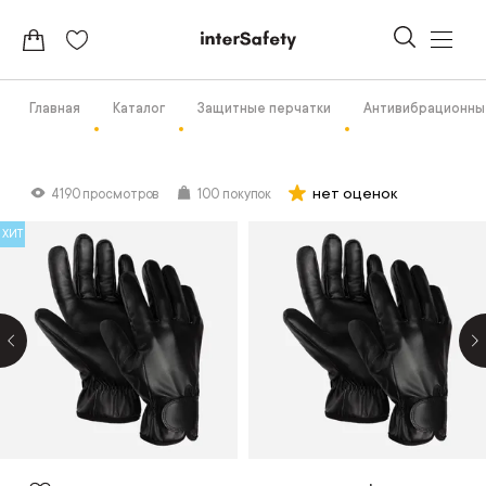
Главная
Каталог
Защитные перчатки
Антивибрационны
нет оценок
4190 просмотров
100 покупок
ХИТ