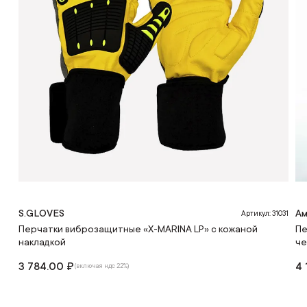
S.GLOVES
Ам
Артикул: 31031
Перчатки виброзащитные «X-MARINA LP» с кожаной
Пе
накладкой
ч
3 784.00 ₽
4 
(включая ндс 22%)