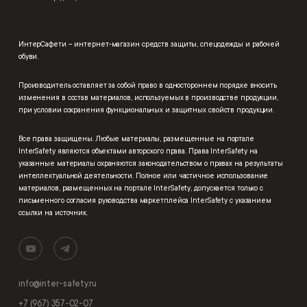
ИнтерСафети – интернет-магазин средств защиты, спецодежды и рабочей
обуви.
Производитель оставляет за собой право в одностороннем порядке вносить
изменения в состав материалов, используемых в производстве продукции,
при условии сохранения функциональных и защитных свойств продукции.
Все права защищены. Любые материалы, размещенные на портале
InterSafety являются объектами авторского права. Права InterSafety на
указанные материалы охраняются законодательством о правах на результаты
интеллектуальной деятельности. Полное или частичное использование
материалов, размещенных на портале InterSafety, допускается только с
письменного согласия руководства маркетплейса InterSafety с указанием
ссылки на источник.
info@inter-safety.ru
+7 (967) 357-02-07