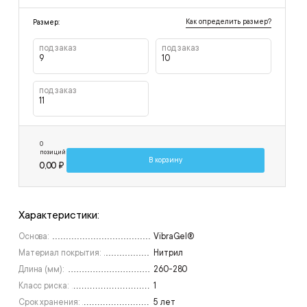
Как определить размер?
Размер:
под заказ
под заказ
9
10
под заказ
11
0
позиций
В корзину
0,00 ₽
Характеристики:
Основа:
VibraGel®
Материал покрытия:
Нитрил
Длина (мм):
260-280
Класс риска:
1
Срок хранения:
5 лет