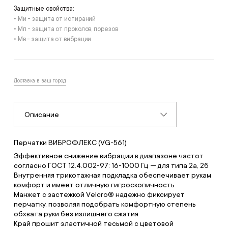
Защитные свойства:
• Ми - защита от истираний
• Мп - защита от проколов, порезов
• Мв - защита от вибрации
Доставка в ваш город
Описание
Перчатки ВИБРОФЛЕКС (VG-561)
Эффективное снижение вибрации в диапазоне частот
согласно ГОСТ 12.4.002-97: 16-1000 Гц — для типа 2а, 2б
Внутренняя трикотажная подкладка обеспечивает рукам
комфорт и имеет отличную гигроскопичность
Манжет с застежкой Velсro® надежно фиксирует
перчатку, позволяя подобрать комфортную степень
обхвата руки без излишнего сжатия
Край прошит эластичной тесьмой с цветовой