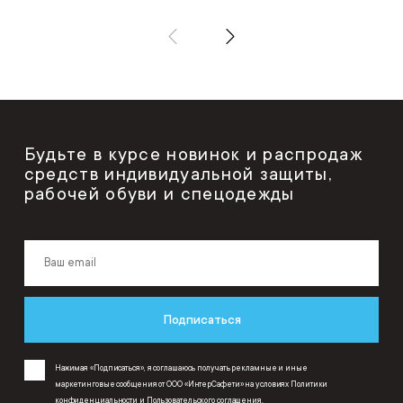
Будьте в курсе новинок и распродаж
средств индивидуальной защиты,
рабочей обуви и спецодежды
Подписаться
Нажимая «Подписаться», я соглашаюсь получать рекламные и иные
маркетинговые сообщения от ООО «ИнтерСафети» на условиях
Политики
конфиденциальности
и
Пользовательского соглашения
.