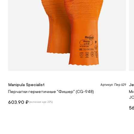
Manipula Specialist
Je
Артикул: Пер 629
Перчатки герметичные "Фишер" (CG-948)
Мн
JC
603.90 ₽
(включая ндс 22%)
56