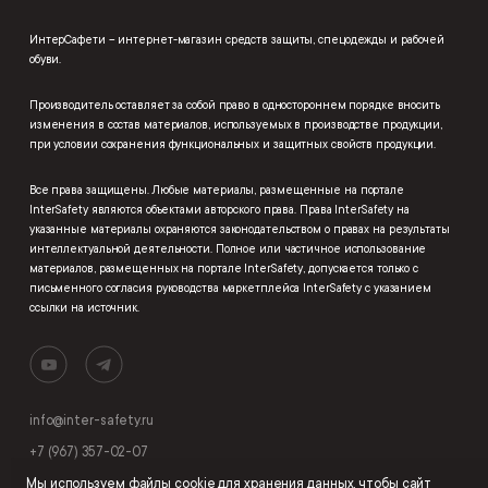
ИнтерСафети – интернет-магазин средств защиты, спецодежды и рабочей
обуви.
Производитель оставляет за собой право в одностороннем порядке вносить
изменения в состав материалов, используемых в производстве продукции,
при условии сохранения функциональных и защитных свойств продукции.
Все права защищены. Любые материалы, размещенные на портале
InterSafety являются объектами авторского права. Права InterSafety на
указанные материалы охраняются законодательством о правах на результаты
интеллектуальной деятельности. Полное или частичное использование
материалов, размещенных на портале InterSafety, допускается только с
письменного согласия руководства маркетплейса InterSafety с указанием
ссылки на источник.
info@inter-safety.ru
+7 (967) 357-02-07
Мы используем
файлы cookie
для хранения данных, чтобы сайт