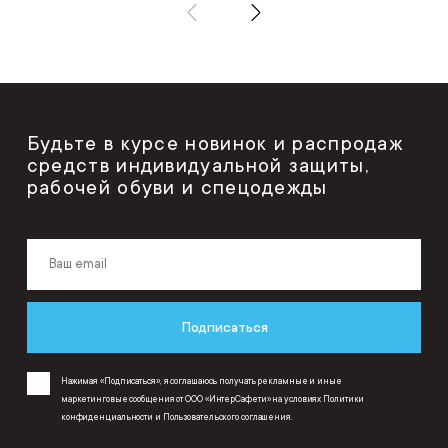
Будьте в курсе новинок и распродаж
средств индивидуальной защиты,
рабочей обуви и спецодежды
Подписаться
Нажимая «Подписаться», я соглашаюсь получать рекламные и иные
маркетинговые сообщения от ООО «ИнтерСафети» на условиях
Политики
конфиденциальности
и
Пользовательского соглашения
.