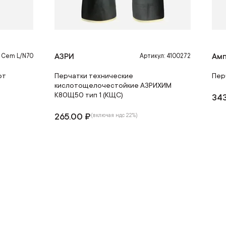
АЗРИ
Ам
: Cem L/N70
Артикул: 4100272
от
Перчатки технические
Пер
кислотощелочестойкие АЗРИХИМ
К80Щ50 тип 1 (КЩС)
343
265.00 ₽
(включая ндс 22%)