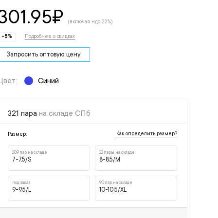
301.95
₽
(включая ндс 22%)
-5%
Подробнее о скидках
Запросить оптовую цену
Цвет:
Синий
321 пара
на складе СПб
Как определить размер?
Размер:
209 пар на складе
22 пары на складе
7-7.5/S
8-8.5/M
под заказ
90 пар на складе
9-9.5/L
10-10.5/XL