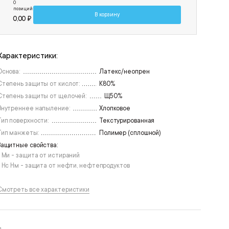
0
позиций
В корзину
0,00 ₽
Характеристики:
Основа:
Латекс/неопрен
Степень защиты от кислот:
К80%
Степень защиты от щелочей:
Щ50%
Внутреннее напыление:
Хлопковое
Тип поверхности:
Текстурированная
Тип манжеты:
Полимер (сплошной)
Защитные свойства:
• Ми - защита от истираний
• Нс Нм - защита от нефти, нефтепродуктов
Смотреть все характеристики