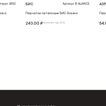
БИС
АЗ
тикул: 6550
Артикул: B-ALIANCE
ов и
Перчатки латексные БИС Альянс
Пер
243.00 ₽
54.
(включая ндс 22%)