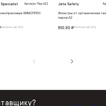
 Specialist
Jeta Safety
Артикул: Пер 622
Ар
 неопреновые ХИМОПРЕН
Фильтры от органических газ
паров A2
₽
510.30 ₽
(включая ндс 22%)
(включая ндс 22%)
ставщику?