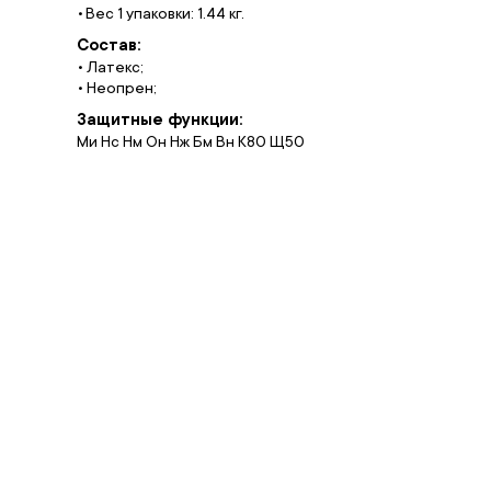
Вес 1 упаковки: 1.44 кг.
Состав:
• Латекс;
• Неопрен;
Защитные функции:
Ми Нс Нм Он Нж Бм Вн К80 Щ50