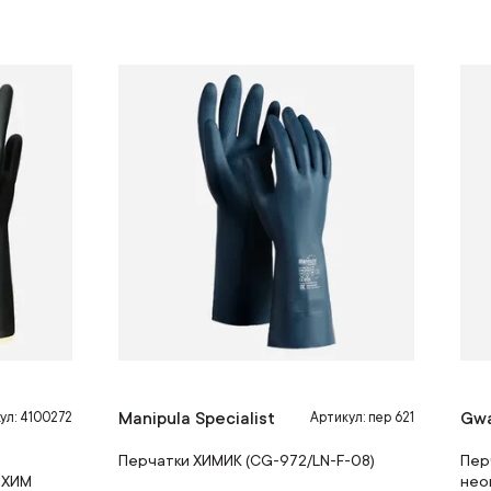
Manipula Specialist
Gw
ул: 4100272
Артикул: пер 621
Перчатки ХИМИК (CG-972/LN-F-08)
Пер
ИХИМ
нео