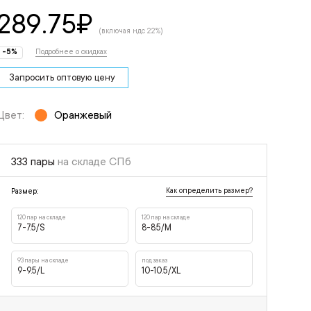
289.75
₽
(включая ндс 22%)
-5%
Подробнее о скидках
Запросить оптовую цену
Цвет:
Оранжевый
333 пары
на складе СПб
Как определить размер?
Размер:
120 пар на складе
120 пар на складе
7-7.5/S
8-8.5/M
93 пары на складе
под заказ
9-9.5/L
10-10.5/XL