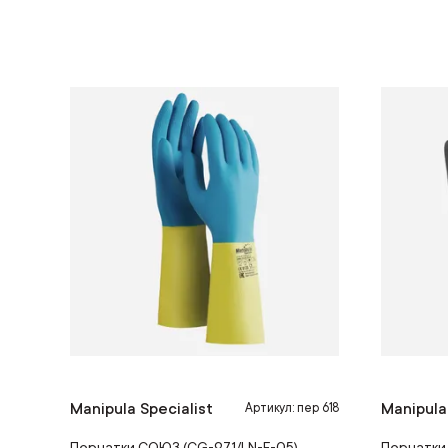
Manipula Specialist
Manipula
Артикул: пер 618
Перчатки СОЮЗ (CG-971/LN-F-05)
Перчатки