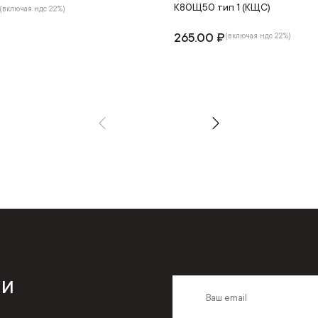
К80Щ50 тип 1 (КЩС)
(включая ндс 22%)
265.00 ₽
(включая ндс 22%)
 и