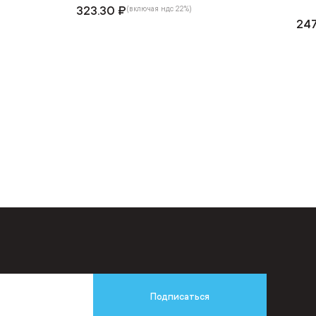
323.30 ₽
(включая ндс 22%)
247
Подписаться