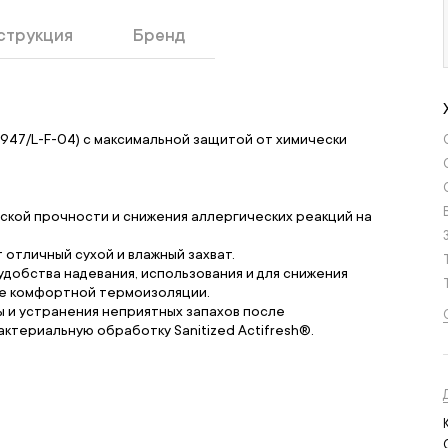
струкция
Бренд
47/L-F-04) с максимальной защитой от химически
ской прочности и снижения аллергических реакций на
отличный сухой и влажный захват.
добства надевания, использования и для снижения
же комфортной термоизоляции.
 и устранения неприятных запахов после
териальную обработку Sanitized Actifresh®.