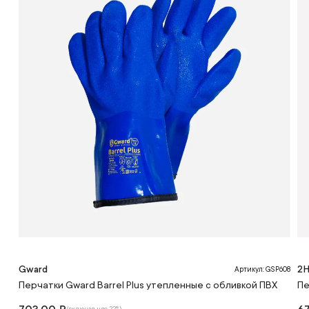
Gward
2H
Артикул: GSP608
Перчатки Gward Barrel Plus утепленные с обливкой ПВХ
Пе
(включая ндс 22%)