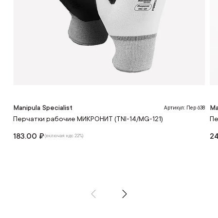
Manipula Specialist
Ma
Артикул: Пер 638
Перчатки рабочие МИКРОНИТ (TNI-14/MG-121)
Пе
183.00 ₽
2
(включая ндс 22%)