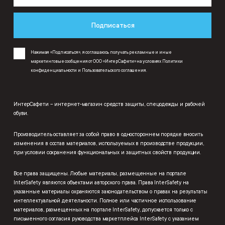
Подписаться
Нажимая «Подписаться», я соглашаюсь получать рекламные и иные
маркетинговые сообщения от ООО «ИнтерСафети» на условиях
Политики
конфиденциальности
и
Пользовательского соглашения
.
ИнтерСафети – интернет-магазин средств защиты, спецодежды и рабочей
обуви.
Производитель оставляет за собой право в одностороннем порядке вносить
изменения в состав материалов, используемых в производстве продукции,
при условии сохранения функциональных и защитных свойств продукции.
Все права защищены. Любые материалы, размещенные на портале
InterSafety являются объектами авторского права. Права InterSafety на
указанные материалы охраняются законодательством о правах на результаты
интеллектуальной деятельности. Полное или частичное использование
материалов, размещенных на портале InterSafety, допускается только с
письменного согласия руководства маркетплейса InterSafety с указанием