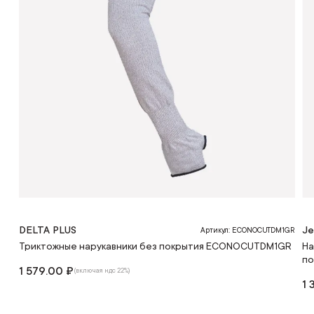
DELTA PLUS
Je
Артикул: ECONOCUTDM1GR
Триктожные нарукавники без покрытия ECONOCUTDM1GR
На
по
1 579.00 ₽
(включая ндс 22%)
1 