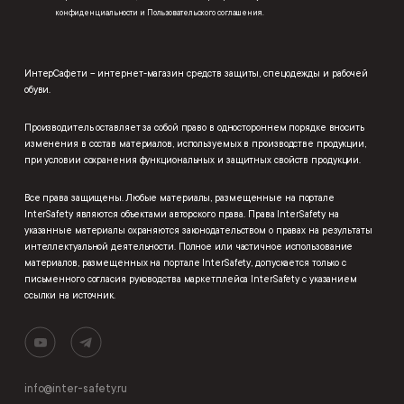
конфиденциальности
и
Пользовательского соглашения
.
ИнтерСафети – интернет-магазин средств защиты, спецодежды и рабочей
обуви.
Производитель оставляет за собой право в одностороннем порядке вносить
изменения в состав материалов, используемых в производстве продукции,
при условии сохранения функциональных и защитных свойств продукции.
Все права защищены. Любые материалы, размещенные на портале
InterSafety являются объектами авторского права. Права InterSafety на
указанные материалы охраняются законодательством о правах на результаты
интеллектуальной деятельности. Полное или частичное использование
материалов, размещенных на портале InterSafety, допускается только с
письменного согласия руководства маркетплейса InterSafety с указанием
ссылки на источник.
info@inter-safety.ru