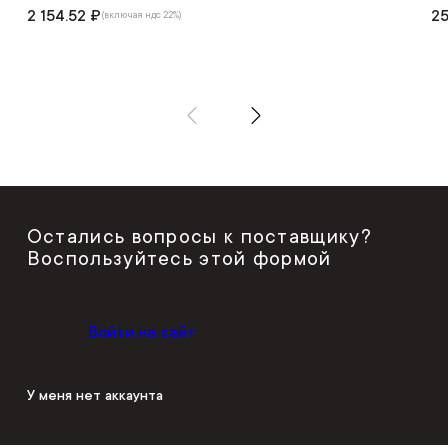
2 154.52 ₽
25
(включая ндс 22%)
Остались вопросы к поставщику?
Воспользуйтесь этой формой
Войти на сайт
У меня нет аккаунта