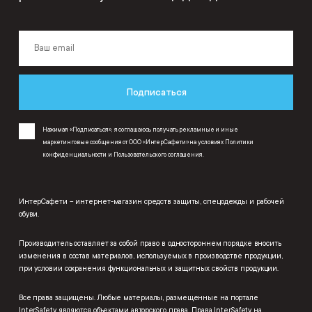
Подписаться
Нажимая «Подписаться», я соглашаюсь получать рекламные и иные
маркетинговые сообщения от ООО «ИнтерСафети» на условиях
Политики
конфиденциальности
и
Пользовательского соглашения
.
ИнтерСафети – интернет-магазин средств защиты, спецодежды и рабочей
обуви.
Производитель оставляет за собой право в одностороннем порядке вносить
изменения в состав материалов, используемых в производстве продукции,
при условии сохранения функциональных и защитных свойств продукции.
Все права защищены. Любые материалы, размещенные на портале
InterSafety являются объектами авторского права. Права InterSafety на