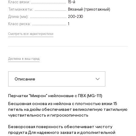
Класс вязки:
15-й
Тип манжеты:
Вязаный (трикотажный)
Длина (мм):
200-230
Класс риска:
1
Смотреть все характеристики
Доставка в ваш город
Описание
Перчатки "Микрон" нейлоновые с ПВХ (MG-111)
Бесшовная основа из нейлона с плотностью вязки 15
петель на дюйм обеспечивает великолепную тактильную
чувствительность и гигроскопичность
Безворсовая поверхность обеспечивает чистоту
продукта Для надежного захвата и дополнительной