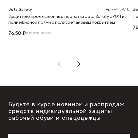
Jeta Safety
Je
Артикул: JP011g
Защитные промышленные перчатки Jeta Safety JP011 из
Пе
полиэфирной пряжи c полиуретановым покрытием
76
76.50 ₽
(включая ндс 22%)
Будьте в курсе новинок и распродаж
средств индивидуальной защиты,
рабочей обуви и спецодежды