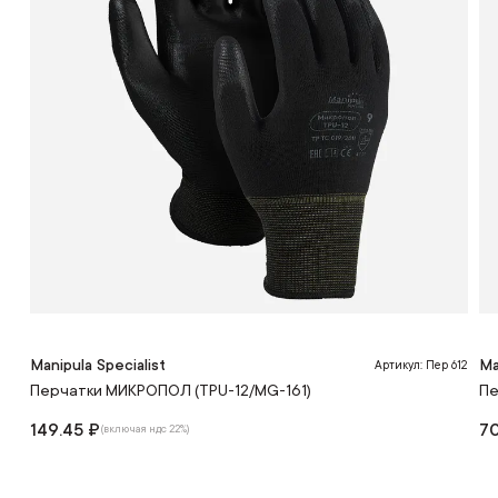
Manipula Specialist
Ma
Артикул: Пер 612
Перчатки МИКРОПОЛ (TPU-12/MG-161)
Пе
149.45 ₽
70
(включая ндс 22%)