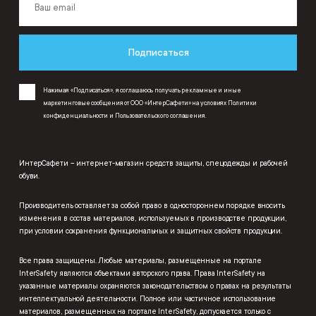
Подписаться
Нажимая «Подписаться», я соглашаюсь получать рекламные и иные
маркетинговые сообщения от ООО «ИнтерСафети» на условиях
Политики
конфиденциальности
и
Пользовательского соглашения
.
ИнтерСафети – интернет-магазин средств защиты, спецодежды и рабочей
обуви.
Производитель оставляет за собой право в одностороннем порядке вносить
изменения в состав материалов, используемых в производстве продукции,
при условии сохранения функциональных и защитных свойств продукции.
Все права защищены. Любые материалы, размещенные на портале
InterSafety являются объектами авторского права. Права InterSafety на
указанные материалы охраняются законодательством о правах на результаты
интеллектуальной деятельности. Полное или частичное использование
материалов, размещенных на портале InterSafety, допускается только с