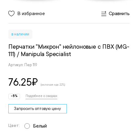
В избранное
Сравнить
в наличии
Перчатки "Микрон" нейлоновые с ПВХ (MG-
111)
/ Manipula Specialist
Артикул: Пер 119
76.25
₽
(включая ндс 22%)
-5%
Подробнее о скидках
Запросить оптовую цену
Цвет:
Белый