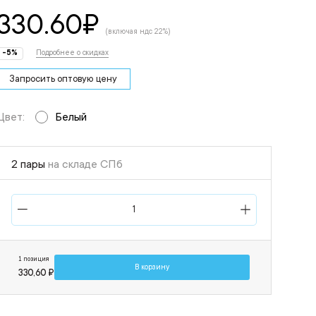
330.60
₽
(включая ндс 22%)
-5%
Подробнее о скидках
Запросить оптовую цену
Цвет:
Белый
2 пары
на складе СПб
1 позиция
В корзину
330,60 ₽