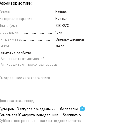
Характеристики:
Основа:
Нейлон
Материал покрытия:
Нитрил
Длина (мм):
230-270
Класс вязки:
15-й
Тип манжеты:
Оверлок двойной
Сезон:
Лето
Защитные свойства:
• Ми - защита от истираний
• Мп - защита от проколов, порезов
Смотреть все характеристики
Доставка в ваш город
Курьером 10 августа, понедельник — бесплатно
Самовывоз 10 августа, понедельник — бесплатно
Суббота, воскресенье — заказы не доставляются