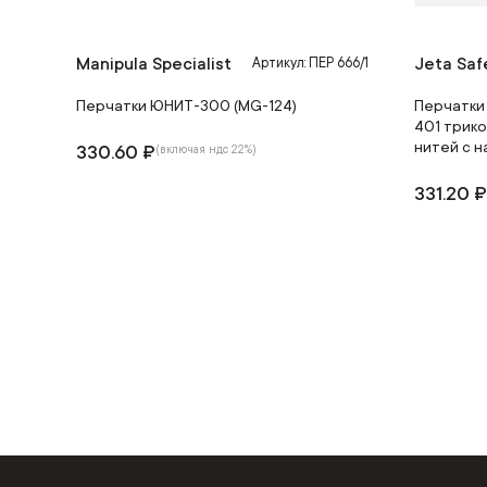
Manipula Specialist
Jeta Saf
Артикул: ПЕР 666/1
Перчатки ЮНИТ-300 (MG-124)
Перчатки 
401 трик
нитей с 
330.60 ₽
(включая ндс 22%)
331.20 