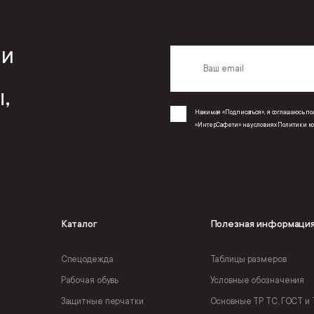
 и
,
Нажимая «Подписаться», я соглашаюсь 
«ИнтерСафети» на условиях
Политики к
Каталог
Полезная информаци
Спецодежда
Таблицы размеров
Рабочая обувь
Условные обозначения
Защитные перчатки
Основные ТР ТС, ГОСТ и 