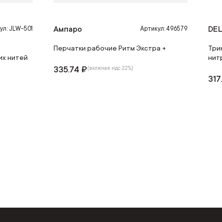
Ампаро
DEL
ул: JLW-501
Артикул: 496579
Перчатки рабочие Ритм Экстра +
Три
их нитей
нит
335.74 ₽
(включая ндс 22%)
317