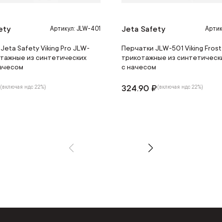
ety
Jeta Safety
Артикул: JLW-401
Артик
Jeta Safety Viking Pro JLW-
Перчатки JLW-501 Viking Frost
отажные из синтетических
трикотажные из синтетическ
начесом
с начесом
₽
324.90 ₽
(включая ндс 22%)
(включая ндс 22%)