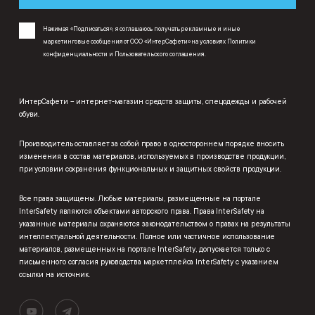
Нажимая «Подписаться», я соглашаюсь получать рекламные и иные
маркетинговые сообщения от ООО «ИнтерСафети» на условиях
Политики
конфиденциальности
и
Пользовательского соглашения
.
ИнтерСафети – интернет-магазин средств защиты, спецодежды и рабочей
обуви.
Производитель оставляет за собой право в одностороннем порядке вносить
изменения в состав материалов, используемых в производстве продукции,
при условии сохранения функциональных и защитных свойств продукции.
Все права защищены. Любые материалы, размещенные на портале
InterSafety являются объектами авторского права. Права InterSafety на
указанные материалы охраняются законодательством о правах на результаты
интеллектуальной деятельности. Полное или частичное использование
материалов, размещенных на портале InterSafety, допускается только с
письменного согласия руководства маркетплейса InterSafety с указанием
ссылки на источник.