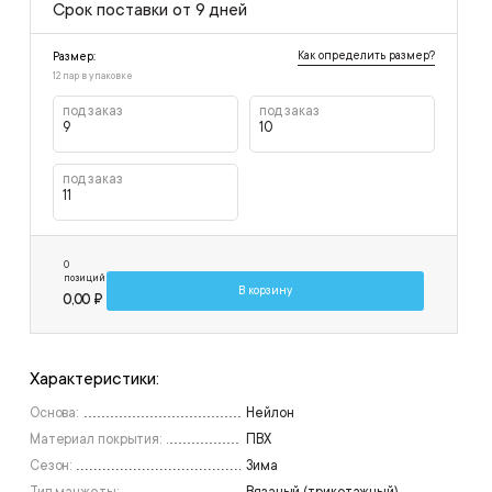
Срок поставки от 9 дней
Как определить размер?
Размер:
12 пар в упаковке
под заказ
под заказ
9
10
под заказ
11
0
позиций
В корзину
0,00 ₽
Характеристики:
Основа:
Нейлон
Материал покрытия:
ПВХ
Сезон:
Зима
Тип манжеты:
Вязаный (трикотажный)