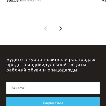
955.08 ₽
99
(включая ндс 22%)
Будьте в курсе новинок и распродаж
средств индивидуальной защиты,
рабочей обуви и спецодежды
Подписаться