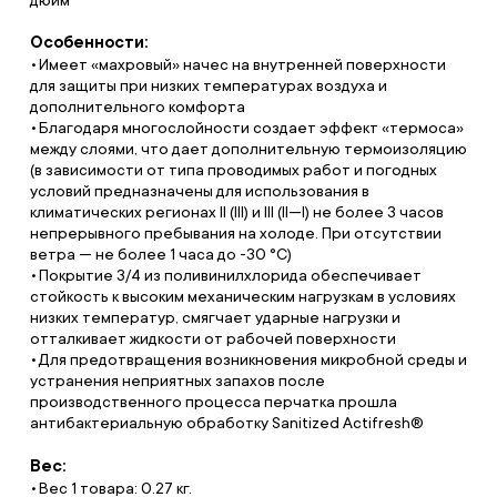
Особенности:
Имеет «махровый» начес на внутренней поверхности
для защиты при низких температурах воздуха и
дополнительного комфорта
Благодаря многослойности создает эффект «термоса»
между слоями, что дает дополнительную термоизоляцию
(в зависимости от типа проводимых работ и погодных
условий предназначены для использования в
климатических регионах II (III) и III (II—I) не более 3 часов
непрерывного пребывания на холоде. При отсутствии
ветра — не более 1 часа до -30 °С)
Покрытие 3/4 из поливинилхлорида обеспечивает
стойкость к высоким механическим нагрузкам в условиях
низких температур, смягчает ударные нагрузки и
отталкивает жидкости от рабочей поверхности
Для предотвращения возникновения микробной среды и
устранения неприятных запахов после
производственного процесса перчатка прошла
антибактериальную обработку Sanitized Actifresh®
Вес:
Вес 1 товара: 0.27 кг.