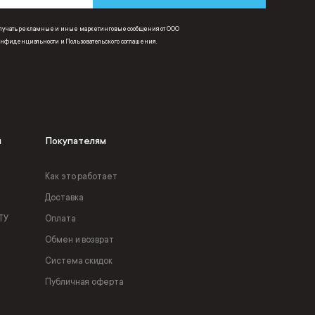
получать рекламные и иные маркетинговые сообщения от ООО
онфиденциальности
и
Пользовательского соглашения
.
я
Покупателям
Как это работает
Доставка
ТУ
Оплата
Обмен и возврат
Система скидок
Публичная оферта