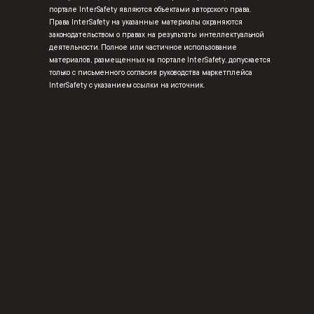
портале InterSafety являются объектами авторского права.
Права InterSafety на указанные материалы охраняются
законодательством о правах на результаты интеллектуальной
деятельности. Полное или частичное использование
материалов, размещенных на портале InterSafety, допускается
только с письменного согласия руководства маркетплейса
InterSafety с указанием ссылки на источник.