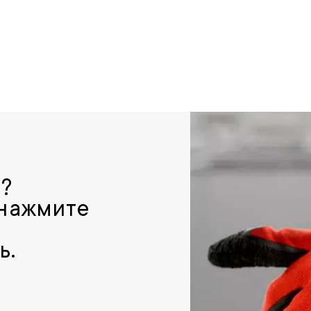
р?
 нажмите
ь.