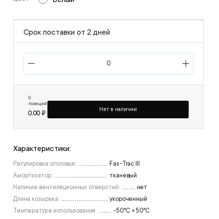
Срок поставки от 2 дней
0
позиций
Нет в наличии
0,00 ₽
Характеристики:
Регулировка оголовья:
Fas-Trac III
Амортизатор:
тканевый
Наличие вентиляционных отверстий:
нет
Длина козырька:
укороченный
Температура использования:
-50°C + 50°C