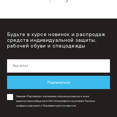
Будьте в курсе новинок и распродаж
средств индивидуальной защиты,
рабочей обуви и спецодежды
Подписаться
Нажимая «Подписаться», я соглашаюсь получать рекламные и иные
маркетинговые сообщения от ООО «ИнтерСафети» на условиях
Политики
конфиденциальности
и
Пользовательского соглашения
.