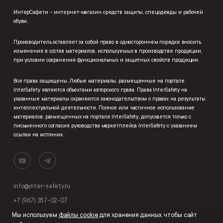
ИнтерСафети – интернет-магазин средств защиты, спецодежды и рабочей
обуви.
Производитель оставляет за собой право в одностороннем порядке вносить
изменения в состав материалов, используемых в производстве продукции,
при условии сохранения функциональных и защитных свойств продукции.
Все права защищены. Любые материалы, размещенные на портале
InterSafety являются объектами авторского права. Права InterSafety на
указанные материалы охраняются законодательством о правах на результаты
интеллектуальной деятельности. Полное или частичное использование
материалов, размещенных на портале InterSafety, допускается только с
письменного согласия руководства маркетплейса InterSafety с указанием
ссылки на источник.
info@inter-safety.ru
+7 (967) 357-02-07
Мы используем
файлы cookie
для хранения данных, чтобы сайт