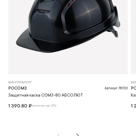
МИНПРОМТОРГ
МИ
РОСОМЗ
Р
Артикул: 781720
Защитная каска СОМЗ-80 АБСОЛЮТ
Ка
1 390.80 ₽
1 
(включая ндс 22%)