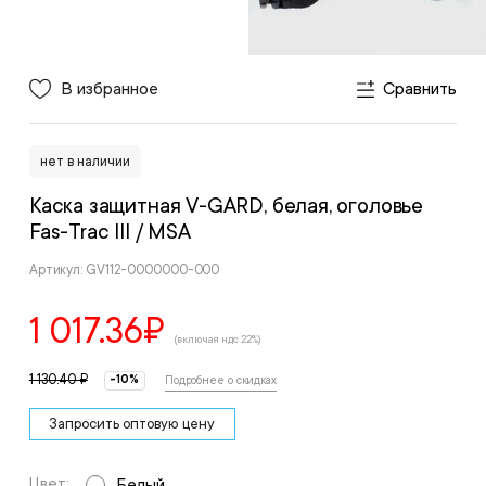
В избранное
Сравнить
нет в наличии
Каска защитная V-GARD, белая, оголовье
Fas-Trac III
/ MSA
Артикул: GV112-0000000-000
1 017.36
₽
(включая ндс 22%)
1 130.40 ₽
-10%
Подробнее о скидках
Запросить оптовую цену
Цвет:
Белый