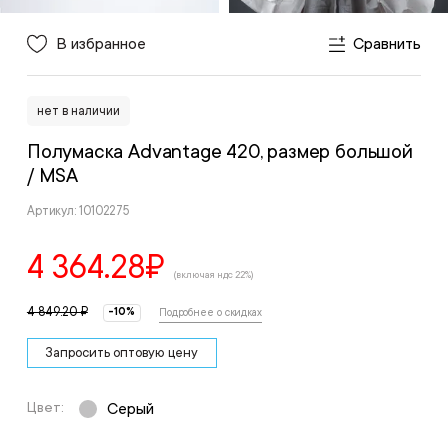
В избранное
Сравнить
нет в наличии
Полумаска Advantage 420, размер большой
/ MSA
Артикул: 10102275
4 364.28
₽
(включая ндс 22%)
4 849.20 ₽
-10%
Подробнее о скидках
Запросить оптовую цену
Цвет:
Серый