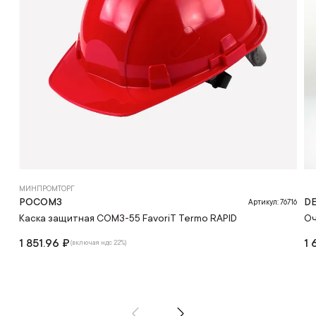
МИНПРОМТОРГ
РОСОМЗ
DE
Артикул: 76716
Каска защитная СОМЗ-55 FavoriT Termo RAPID
Оч
1 851.96 ₽
1 
(включая ндс 22%)