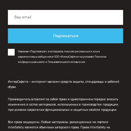
Подписаться
Нажимая «Подписаться», я соглашаюсь получать рекламные и иные
маркетинговые сообщения от ООО «ИнтерСафети» на условиях
Политики
конфиденциальности
и
Пользовательского соглашения
.
ИнтерСафети – интернет-магазин средств защиты, спецодежды и рабочей
обуви.
Производитель оставляет за собой право в одностороннем порядке вносить
изменения в состав материалов, используемых в производстве продукции,
при условии сохранения функциональных и защитных свойств продукции.
Все права защищены. Любые материалы, размещенные на портале
InterSafety являются объектами авторского права. Права InterSafety на