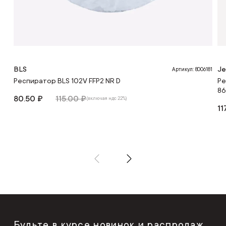
BLS
Je
Артикул: 8006181
Респиратор BLS 102V FFP2 NR D
Ре
86
80.50 ₽
115.00 ₽
(включая ндс 22%)
11
Будьте в курсе новинок и распродаж