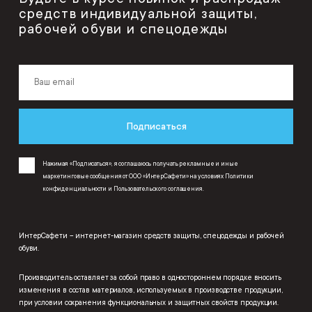
средств индивидуальной защиты,
рабочей обуви и спецодежды
Подписаться
Нажимая «Подписаться», я соглашаюсь получать рекламные и иные
маркетинговые сообщения от ООО «ИнтерСафети» на условиях
Политики
конфиденциальности
и
Пользовательского соглашения
.
ИнтерСафети – интернет-магазин средств защиты, спецодежды и рабочей
обуви.
Производитель оставляет за собой право в одностороннем порядке вносить
изменения в состав материалов, используемых в производстве продукции,
при условии сохранения функциональных и защитных свойств продукции.