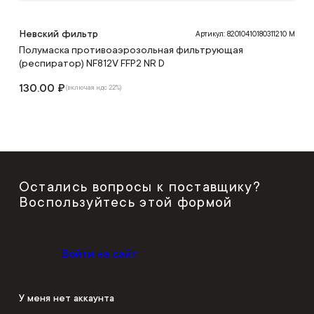
Невский фильтр
Артикул: 82010410180311210 M
Полумаска противоаэрозольная фильтрующая
(респиратор) NF812V FFP2 NR D
130.00 ₽
(включая ндс 22%)
Остались вопросы к поставщику?
Воспользуйтесь этой формой
Войти на сайт
У меня нет аккаунта