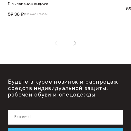
D c клапаном выдоха
59
59.38 ₽
(включая ндс 22%)
Будьте в курсе новинок и распродаж
средств индивидуальной защиты,
рабочей обуви и спецодежды