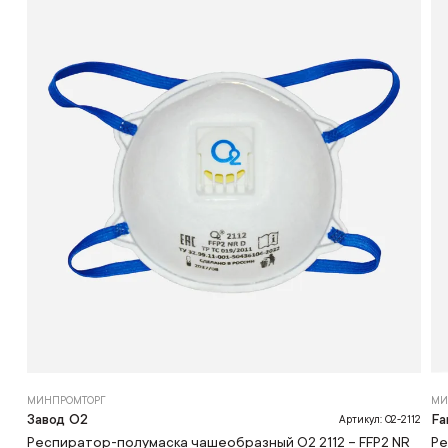
МИНПРОМТОРГ
МИ
Завод О2
Fa
Артикул: О2-2112
Респиратор-полумаска чашеобразный О2 2112 – FFP2 NR
Ре