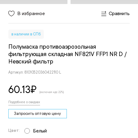
В избранное
Сравнить
в наличии в СПб
Полумаска противоаэрозольная
фильтрующая складная NF821V FFP1 NR D
/
Невский фильтр
Артикул: 81010520360422110 L
60.13
₽
(включая ндс 22%)
Подробнее о скидках
Запросить оптовую цену
Цвет:
Белый