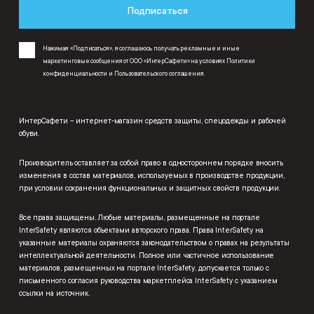
Подписаться
Нажимая «Подписаться», я соглашаюсь получать рекламные и иные
маркетинговые сообщения от ООО «ИнтерСафети» на условиях
Политики
конфиденциальности
и
Пользовательского соглашения
.
ИнтерСафети – интернет-магазин средств защиты, спецодежды и рабочей
обуви.
Производитель оставляет за собой право в одностороннем порядке вносить
изменения в состав материалов, используемых в производстве продукции,
при условии сохранения функциональных и защитных свойств продукции.
Все права защищены. Любые материалы, размещенные на портале
InterSafety являются объектами авторского права. Права InterSafety на
указанные материалы охраняются законодательством о правах на результаты
интеллектуальной деятельности. Полное или частичное использование
материалов, размещенных на портале InterSafety, допускается только с
письменного согласия руководства маркетплейса InterSafety с указанием
ссылки на источник.