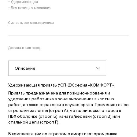
• Удерживающая
• Для позиционирования
Смотреть все характеристики
Доставка в ваш город
Описание
Удерживающая привязь УСП-2Ж серия «КОМФОРТ»
Привязь предназначена для позиционирования и
удержания работника в зоне выполнения высотных
работ, а также страховки в случае срыва. Применяется со
стропами из ленты (строп А), металлического троса в
ПВХ оболочке (строп Б), каната/верёвки (строп В) или
стальной цепи (строп Г).
В комплектации со стропом с амортизатором рывка