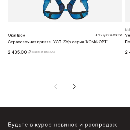
МИ
ОкаПром
Ve
Артикул: ОК-000191
Страховочная привязь УСП-2Жр серия "КОМФОРТ"
Пр
2 435.00 ₽
2 
(включая ндс 22%)
Будьте в курсе новинок и распродаж