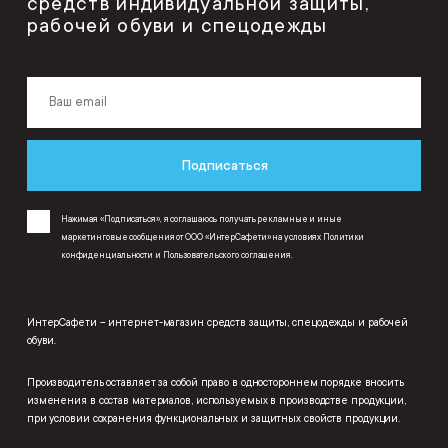
средств индивидуальной защиты,
рабочей обуви и спецодежды
Подписаться
Нажимая «Подписаться», я соглашаюсь получать рекламные и иные
маркетинговые сообщения от ООО «ИнтерСафети» на условиях
Политики
конфиденциальности
и
Пользовательского соглашения
.
ИнтерСафети – интернет-магазин средств защиты, спецодежды и рабочей
обуви.
Производитель оставляет за собой право в одностороннем порядке вносить
изменения в состав материалов, используемых в производстве продукции,
при условии сохранения функциональных и защитных свойств продукции.