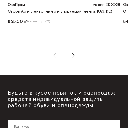
ОкаПром
О
Артикул: ОК-000088
Строп Арег ленточный регулируемый (лента, КА3, КС)
Ст
865.00 ₽
84
(включая ндс 22%)
Будьте в курсе новинок и распродаж
средств индивидуальной защиты,
рабочей обуви и спецодежды