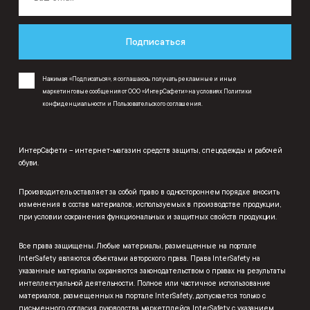
Подписаться
Нажимая «Подписаться», я соглашаюсь получать рекламные и иные
маркетинговые сообщения от ООО «ИнтерСафети» на условиях
Политики
конфиденциальности
и
Пользовательского соглашения
.
ИнтерСафети – интернет-магазин средств защиты, спецодежды и рабочей
обуви.
Производитель оставляет за собой право в одностороннем порядке вносить
изменения в состав материалов, используемых в производстве продукции,
при условии сохранения функциональных и защитных свойств продукции.
Все права защищены. Любые материалы, размещенные на портале
InterSafety являются объектами авторского права. Права InterSafety на
указанные материалы охраняются законодательством о правах на результаты
интеллектуальной деятельности. Полное или частичное использование
материалов, размещенных на портале InterSafety, допускается только с
письменного согласия руководства маркетплейса InterSafety с указанием