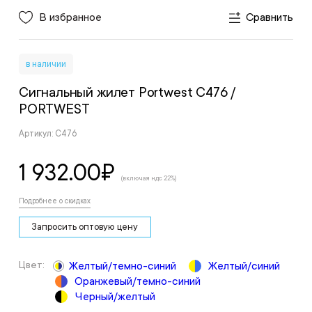
В избранное
Сравнить
в наличии
Сигнальный жилет Portwest C476
/
PORTWEST
Артикул: C476
1 932.00
₽
(включая ндс 22%)
Подробнее о скидках
Запросить оптовую цену
Цвет:
Желтый/темно-синий
Желтый/синий
Оранжевый/темно-синий
Черный/желтый