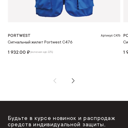
PORTWEST
P
Артикул: C476
Сигнальный жилет Portwest C476
Си
1 932.00 ₽
1 
(включая ндс 22%)
Будьте в курсе новинок и распродаж
средств индивидуальной защиты,