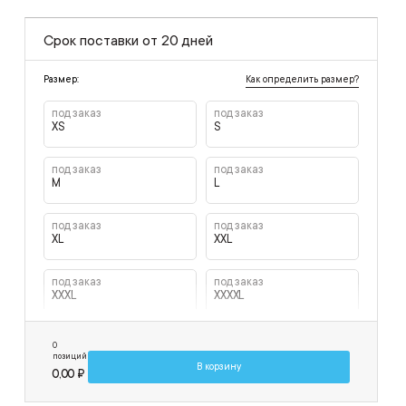
Срок поставки от 20 дней
Как определить размер?
Размер:
под заказ
под заказ
XS
S
под заказ
под заказ
M
L
под заказ
под заказ
XL
XXL
под заказ
под заказ
XXXL
XXXXL
0
позиций
В корзину
0,00 ₽