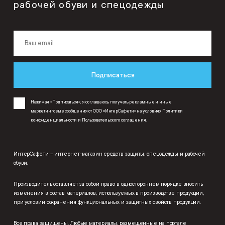
рабочей обуви и спецодежды
Подписаться
Нажимая «Подписаться», я соглашаюсь получать рекламные и иные
маркетинговые сообщения от ООО «ИнтерСафети» на условиях
Политики
конфиденциальности
и
Пользовательского соглашения
.
ИнтерСафети – интернет-магазин средств защиты, спецодежды и рабочей
обуви.
Производитель оставляет за собой право в одностороннем порядке вносить
изменения в состав материалов, используемых в производстве продукции,
при условии сохранения функциональных и защитных свойств продукции.
Все права защищены. Любые материалы, размещенные на портале