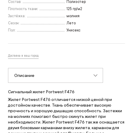
Состав:
Полиэстер
Плотность ткани:
125 гр/м2
Застёжка:
молния
Сезон:
Лето
Пол:
Унисекс
Доставка в ваш город
Описание
Сигнальный жилет Portwest F476
Жилет Portwest F476 отличается низкой ценой при
достойном качестве. Ткань обеспечивает высокую
прочность и хорошую дышащую способность. Застежки
на молниях помогают быстро скинуть жилет при
необходимости. Жилет Portwest F476 так же оснащается
двумя боковыми карманами внизу жилета, карманом для