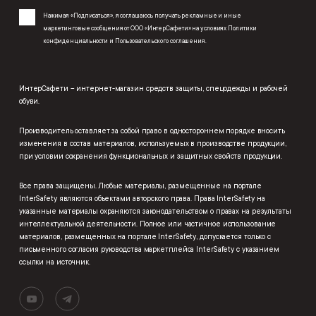
Нажимая «Подписаться», я соглашаюсь получать рекламные и иные
маркетинговые сообщения от ООО «ИнтерСафети» на условиях
Политики
конфиденциальности
и
Пользовательского соглашения
.
ИнтерСафети – интернет-магазин средств защиты, спецодежды и рабочей
обуви.
Производитель оставляет за собой право в одностороннем порядке вносить
изменения в состав материалов, используемых в производстве продукции,
при условии сохранения функциональных и защитных свойств продукции.
Все права защищены. Любые материалы, размещенные на портале
InterSafety являются объектами авторского права. Права InterSafety на
указанные материалы охраняются законодательством о правах на результаты
интеллектуальной деятельности. Полное или частичное использование
материалов, размещенных на портале InterSafety, допускается только с
письменного согласия руководства маркетплейса InterSafety с указанием
ссылки на источник.