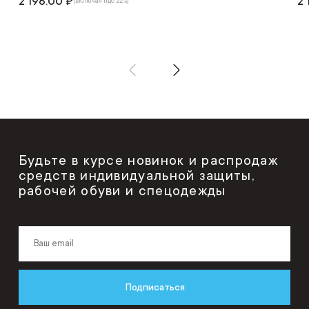
2 196.00 ₽
2 
(включая ндс 22%)
Будьте в курсе новинок и распродаж
средств индивидуальной защиты,
рабочей обуви и спецодежды
Подписаться