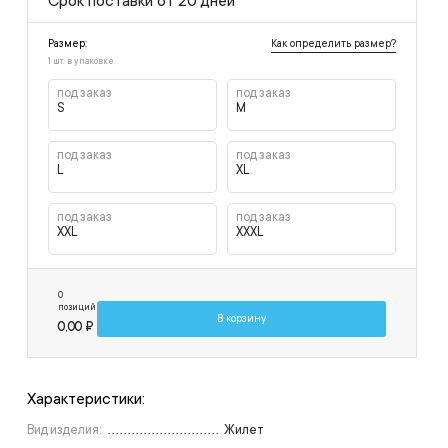
Срок поставки от 20 дней
Как определить размер?
Размер:
1 шт. в упаковке
под заказ
под заказ
S
M
под заказ
под заказ
L
XL
под заказ
под заказ
XXL
XXXL
0
позиций
В корзину
0,00 ₽
Характеристики:
Вид изделия:
Жилет