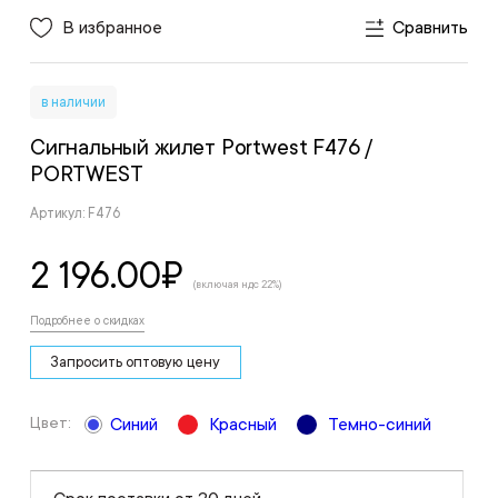
В избранное
Сравнить
в наличии
Сигнальный жилет Portwest F476
/
PORTWEST
Артикул: F476
2 196.00
₽
(включая ндс 22%)
Подробнее о скидках
Запросить оптовую цену
Цвет:
Синий
Красный
Темно-синий