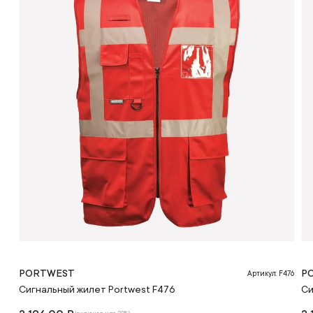
PORTWEST
P
Артикул: F476
Сигнальный жилет Portwest F476
Си