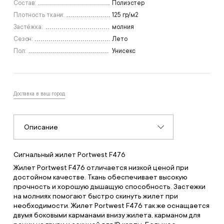
Состав:
Полиэстер
Плотность ткани:
125 гр/м2
Застёжка:
молния
Сезон:
Лето
Пол:
Унисекс
Доставка в ваш город
Описание
Сигнальный жилет Portwest F476
Жилет Portwest F476 отличается низкой ценой при
достойном качестве. Ткань обеспечивает высокую
прочность и хорошую дышащую способность. Застежки
на молниях помогают быстро скинуть жилет при
необходимости. Жилет Portwest F476 так же оснащается
двумя боковыми карманами внизу жилета, карманом для