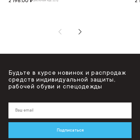
2 196.00 ₽
2 
(включая ндс 22%)
Будьте в курсе новинок и распродаж
средств индивидуальной защиты,
рабочей обуви и спецодежды
Подписаться