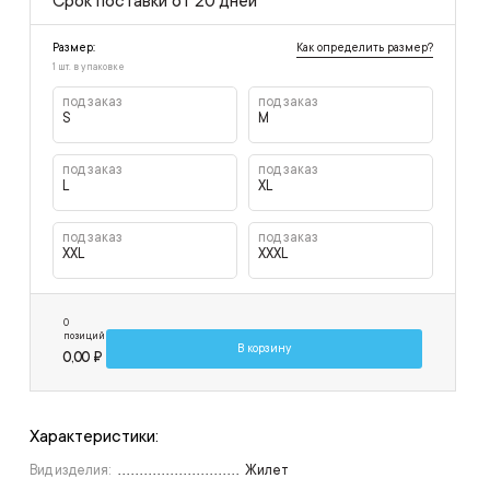
Срок поставки от 20 дней
Как определить размер?
Размер:
1 шт. в упаковке
под заказ
под заказ
S
M
под заказ
под заказ
L
XL
под заказ
под заказ
XXL
XXXL
0
позиций
В корзину
0,00 ₽
Характеристики:
Вид изделия:
Жилет