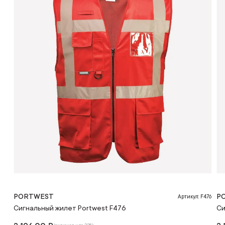
PORTWEST
P
Артикул: F476
Сигнальный жилет Portwest F476
Си