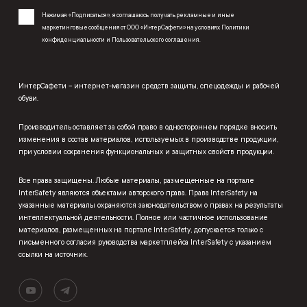
Нажимая «Подписаться», я соглашаюсь получать рекламные и иные
маркетинговые сообщения от ООО «ИнтерСафети» на условиях
Политики
конфиденциальности
и
Пользовательского соглашения
.
ИнтерСафети – интернет-магазин средств защиты, спецодежды и рабочей
обуви.
Производитель оставляет за собой право в одностороннем порядке вносить
изменения в состав материалов, используемых в производстве продукции,
при условии сохранения функциональных и защитных свойств продукции.
Все права защищены. Любые материалы, размещенные на портале
InterSafety являются объектами авторского права. Права InterSafety на
указанные материалы охраняются законодательством о правах на результаты
интеллектуальной деятельности. Полное или частичное использование
материалов, размещенных на портале InterSafety, допускается только с
письменного согласия руководства маркетплейса InterSafety с указанием
ссылки на источник.