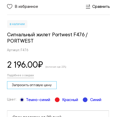
В избранное
Сравнить
в наличии
Сигнальный жилет Portwest F476
/
PORTWEST
Артикул: F476
2 196.00
₽
(включая ндс 22%)
Подробнее о скидках
Запросить оптовую цену
Цвет:
Темно-синий
Красный
Синий