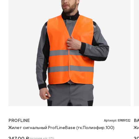
PROFLINE
BA
Артикул: 87489532
Жилет сигнальный ProfLineBase (тк.Полиэфир,100)
Жи
347.00 ₽
3
(включая ндс 22%)