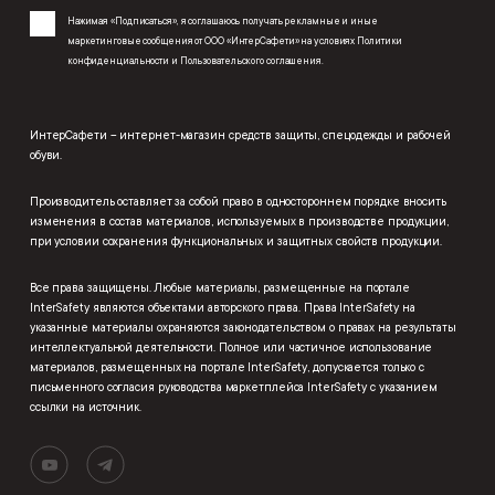
Нажимая «Подписаться», я соглашаюсь получать рекламные и иные
маркетинговые сообщения от ООО «ИнтерСафети» на условиях
Политики
конфиденциальности
и
Пользовательского соглашения
.
ИнтерСафети – интернет-магазин средств защиты, спецодежды и рабочей
обуви.
Производитель оставляет за собой право в одностороннем порядке вносить
изменения в состав материалов, используемых в производстве продукции,
при условии сохранения функциональных и защитных свойств продукции.
Все права защищены. Любые материалы, размещенные на портале
InterSafety являются объектами авторского права. Права InterSafety на
указанные материалы охраняются законодательством о правах на результаты
интеллектуальной деятельности. Полное или частичное использование
материалов, размещенных на портале InterSafety, допускается только с
письменного согласия руководства маркетплейса InterSafety с указанием
ссылки на источник.