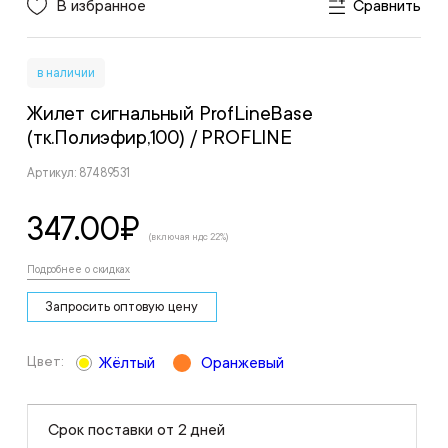
В избранное
Сравнить
в наличии
Жилет сигнальный ProfLineBase
(тк.Полиэфир,100)
/ PROFLINE
Артикул: 87489531
347.00
₽
(включая ндс 22%)
Подробнее о скидках
Запросить оптовую цену
Цвет:
Жёлтый
Оранжевый
Срок поставки от 2 дней