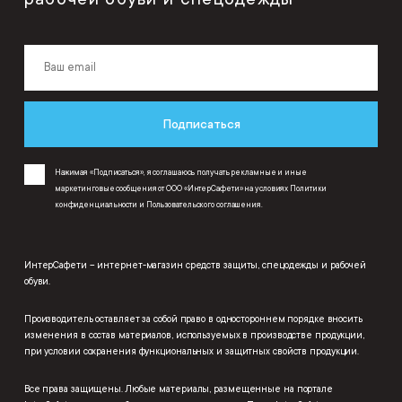
Подписаться
Нажимая «Подписаться», я соглашаюсь получать рекламные и иные
маркетинговые сообщения от ООО «ИнтерСафети» на условиях
Политики
конфиденциальности
и
Пользовательского соглашения
.
ИнтерСафети – интернет-магазин средств защиты, спецодежды и рабочей
обуви.
Производитель оставляет за собой право в одностороннем порядке вносить
изменения в состав материалов, используемых в производстве продукции,
при условии сохранения функциональных и защитных свойств продукции.
Все права защищены. Любые материалы, размещенные на портале