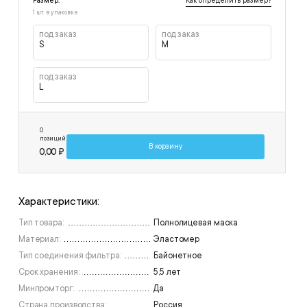
Как определить размер?
Размер:
1 шт. в упаковке
под заказ
под заказ
S
M
под заказ
L
0
позиций
В корзину
0,00 ₽
Характеристики:
Тип товара:
Полнолицевая маска
Материал:
Эластомер
Тип соединения фильтра:
Байонетное
Срок хранения:
5,5 лет
Минпромторг:
Да
Страна производства:
Россия