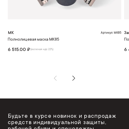
МК
За
Артикул: МК85
Полнолицевая маска МК85
По
6 515.00 ₽
6 
(включая ндс 22%)
Будьте в курсе новинок и распродаж
средств индивидуальной защиты,
рабочей обуви и спецодежды