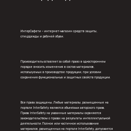
ИнтерСафети – интернет-магазин средств защиты,
спецодежды и рабочей обуви.
Производитель оставляет за собой право в одностороннем
порядке вносить изменения в состав материалов,
используемых в производстве продукции, при условии
сохранения функциональных и защитных свойств продукции.
Все права защищены. Любые материалы, размещенные на
портале InterSafety являются объектами авторского права.
Права InterSafety на указанные материалы охраняются
законодательством о правах на результаты интеллектуальной
деятельности. Полное или частичное использование
материалов, размещенных на портале InterSafety, допускается