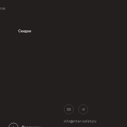
лов
Скидки
info@inter-safety.ru