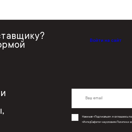
ставщику?
Войти на сайт
ормой
 и
,
Нажимая «Подписаться», я соглашаюсь 
«ИнтерСафети» на условиях
Политики к