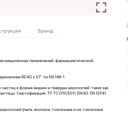
струкция
Бренд
 промышленных применений, фармацевтической
.
нением RD40 x 1/7’’ по EN 148-1.
частиц в форме жидких и твердых аэрозолей, таких как
астицы. Сертификация: ТР ТС 019/2011, EN143, EN 12941,
аэрозолей (пыль, волокна, токсичные и не токсичные