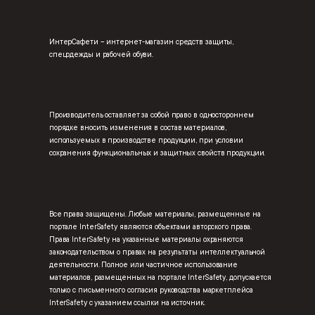
ИнтерСафети – интернет-магазин средств защиты,
спецодежды и рабочей обуви.
Производитель оставляет за собой право в одностороннем
порядке вносить изменения в состав материалов,
используемых в производстве продукции, при условии
сохранения функциональных и защитных свойств продукции.
Все права защищены. Любые материалы, размещенные на
портале InterSafety являются объектами авторского права.
Права InterSafety на указанные материалы охраняются
законодательством о правах на результаты интеллектуальной
деятельности. Полное или частичное использование
материалов, размещенных на портале InterSafety, допускается
только с письменного согласия руководства маркетплейса
InterSafety с указанием ссылки на источник.