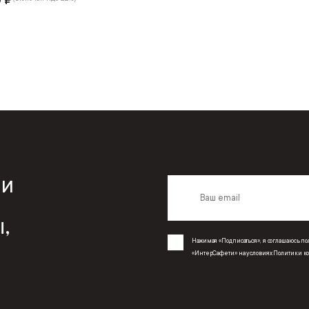
0 ₽
 и
,
Нажимая «Подписаться», я соглашаюсь 
«ИнтерСафети» на условиях
Политики к