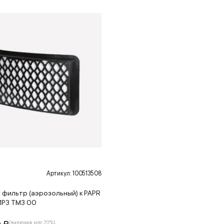
N
Артикул: 100513508
 фильтр (аэрозольный) к PAPR
1P3 TM3 00
(включая ндс 22%)