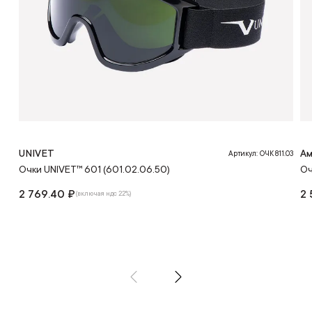
UNIVET
Ам
Артикул: ОЧК 811.03
Очки UNIVET™ 601 (601.02.06.50)
Оч
2 769.40 ₽
2 
(включая ндс 22%)