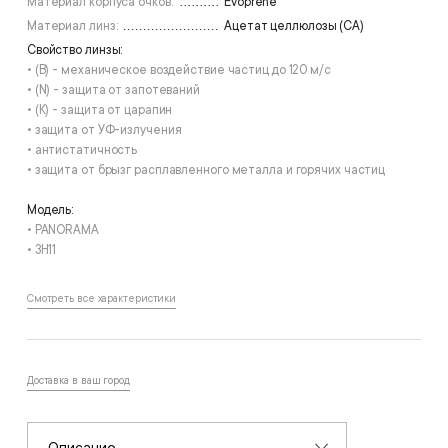
Материал корпуса очков:
Evoprene
Материал линз:
Ацетат целлюлозы (СА)
Свойство линзы:
• (B) - механическое воздействие частиц до 120 м/с
• (N) - защита от запотеваний
• (К) - защита от царапин
• защита от УФ-излучения
• антистатичность
• защита от брызг расплавленного металла и горячих частиц
Модель:
• PANORAMA
• ЗН11
Смотреть все характеристики
Доставка в ваш город
Описание