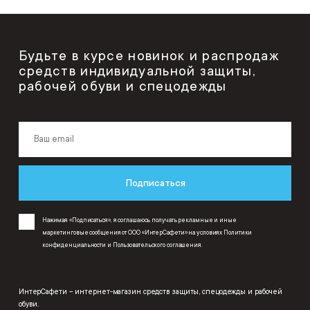
Будьте в курсе новинок и распродаж
средств индивидуальной защиты,
рабочей обуви и спецодежды
Подписаться
Нажимая «Подписаться», я соглашаюсь получать рекламные и иные
маркетинговые сообщения от ООО «ИнтерСафети» на условиях
Политики
конфиденциальности
и
Пользовательского соглашения
.
ИнтерСафети – интернет-магазин средств защиты, спецодежды и рабочей
обуви.