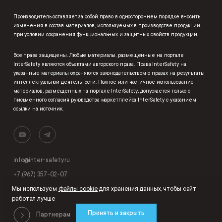
Производитель оставляет за собой право в одностороннем порядке вносить
изменения в состав материалов, используемых в производстве продукции,
при условии сохранения функциональных и защитных свойств продукции.
Все права защищены. Любые материалы, размещенные на портале
InterSafety являются объектами авторского права. Права InterSafety на
указанные материалы охраняются законодательством о правах на результаты
интеллектуальной деятельности. Полное или частичное использование
материалов, размещенных на портале InterSafety, допускается только с
письменного согласия руководства маркетплейса InterSafety с указанием
ссылки на источник.
info@inter-safety.ru
+7 (967) 357-02-07
Мы используем
файлы cookie
для хранения данных, чтобы сайт
работал лучше
Принять и закрыть
Партнерам