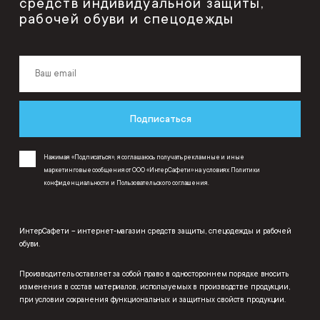
средств индивидуальной защиты,
рабочей обуви и спецодежды
Подписаться
Нажимая «Подписаться», я соглашаюсь получать рекламные и иные
маркетинговые сообщения от ООО «ИнтерСафети» на условиях
Политики
конфиденциальности
и
Пользовательского соглашения
.
ИнтерСафети – интернет-магазин средств защиты, спецодежды и рабочей
обуви.
Производитель оставляет за собой право в одностороннем порядке вносить
изменения в состав материалов, используемых в производстве продукции,
при условии сохранения функциональных и защитных свойств продукции.