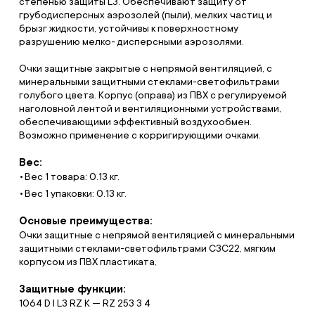
степенью защиты L3. Обеспечивают защиту от
грубодисперсных аэрозолей (пыли), мелких частиц и
брызг жидкости, устойчивы к поверхностному
разрушению мелко- дисперсными аэрозолями.
Очки защитные закрытые с непрямой вентиляцией, с
минеральными защитными стеклами-светофильтрами
голубого цвета. Корпус (оправа) из ПВХ с регулируемой
наголовной лентой и вентиляционными устройствами,
обеспечивающими эффективный воздухообмен.
Возможно применение с корригирующими очками.
Вес:
Вес 1 товара: 0.13 кг.
Вес 1 упаковки: 0.13 кг.
Основые преимущества:
Очки защитные с непрямой вентиляцией с минеральными
защитными стеклами-светофильтрами СЗС22, мягким
корпусом из ПВХ пластиката,
Защитные функции:
1064 D I L3 RZ K — RZ 253 3 4