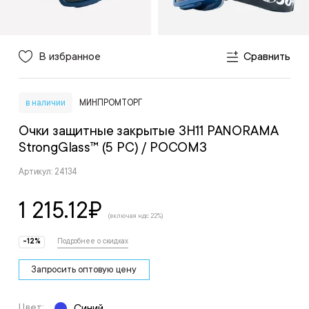
В избранное
Сравнить
в наличии
МИНПРОМТОРГ
Очки защитные закрытые ЗН11 PANORAMA
StrongGlass™ (5 РС)
/ РОСОМЗ
Артикул: 24134
1 215.12
₽
(включая ндс 22%)
-12%
Подробнее о скидках
Запросить оптовую цену
Цвет:
Синий