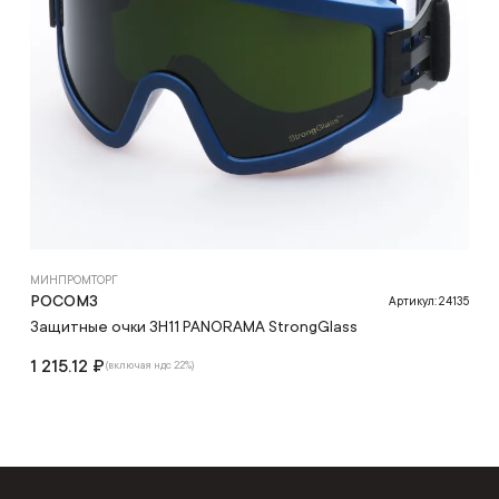
МИНПРОМТОРГ
РОСОМЗ
Артикул: 24135
Защитные очки ЗН11 PANORAMA StrongGlass
1 215.12 ₽
(включая ндс 22%)