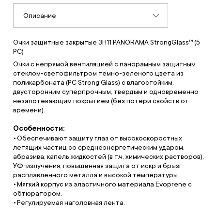
Описание
Очки защитные закрытые ЗН11 PANORAMA StrongGlass™ (5
РС)
Очки с непрямой вентиляцией с панорамным защитным
стеклом-светофильтром тёмно-зелёного цвета из
поликарбоната (РС Strong Glass) с влагостойким,
двусторонним суперпрочным, твердым и одновременно
незапотевающим покрытием (без потери свойств от
времени).
Особенности:
Обеспечивают защиту глаз от высокоскоростных
летящих частиц со среднеэнергетическим ударом,
абразива, капель жидкостей (в т.ч. химических растворов),
УФ-излучения, повышенная защита от искр и брызг
расплавленного металла и высокой температуры.
Мягкий корпус из эластичного материала Evoprene с
обтюратором.
Регулируемая наголовная лента.