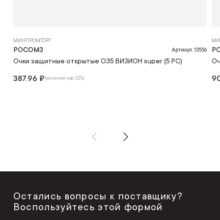
МИНПРОМТОРГ
МИ
РОСОМЗ
Р
Артикул: 13556
Очки защитные открытые О35 ВИЗИОН super (5 PC)
Оч
387.96 ₽
90
(включая ндс 22%)
Остались вопросы к поставщику?
Воспользуйтесь этой формой