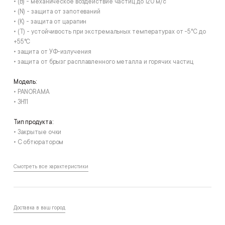
• (B) - механическое воздействие частиц до 120 м/с
• (N) - защита от запотеваний
• (К) - защита от царапин
• (T) - устойчивость при экстремальных температурах от -5°С до
+55°С
• защита от УФ-излучения
• защита от брызг расплавленного металла и горячих частиц
Модель:
• PANORAMA
• ЗН11
Тип продукта:
• Закрытые очки
• С обтюратором
Смотреть все характеристики
Доставка в ваш город