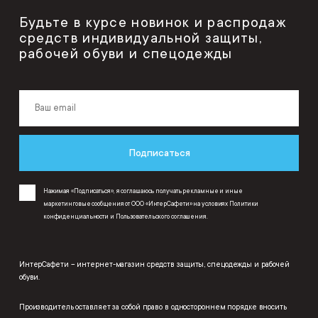
Будьте в курсе новинок и распродаж
средств индивидуальной защиты,
рабочей обуви и спецодежды
Подписаться
Нажимая «Подписаться», я соглашаюсь получать рекламные и иные
маркетинговые сообщения от ООО «ИнтерСафети» на условиях
Политики
конфиденциальности
и
Пользовательского соглашения
.
ИнтерСафети – интернет-магазин средств защиты, спецодежды и рабочей
обуви.
Производитель оставляет за собой право в одностороннем порядке вносить