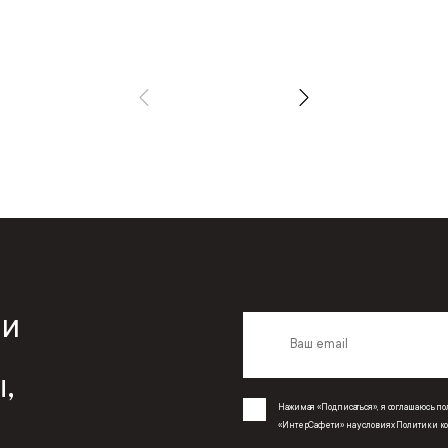
 и
,
Нажимая «Подписаться», я соглашаюсь 
«ИнтерСафети» на условиях
Политики к