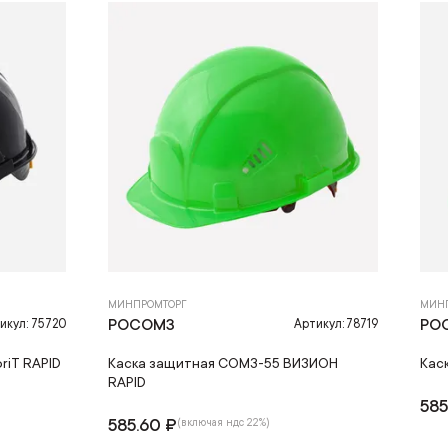
МИНПРОМТОРГ
МИН
РОСОМЗ
РО
икул: 75720
Артикул: 78719
riT RAPID
Каска защитная СОМЗ-55 ВИЗИОН
Кас
RAPID
585
585.60 ₽
(включая ндс 22%)