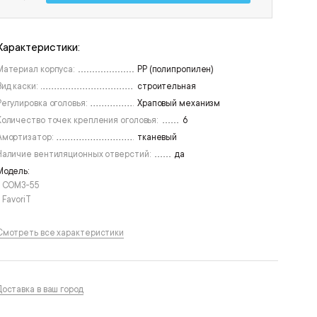
Характеристики:
Материал корпуса:
PP (полипропилен)
Вид каски:
строительная
Регулировка оголовья:
Храповый механизм
Количество точек крепления оголовья:
6
Амортизатор:
тканевый
Наличие вентиляционных отверстий:
да
Модель:
• СОМЗ-55
• FavoriT
Смотреть все характеристики
Доставка в ваш город