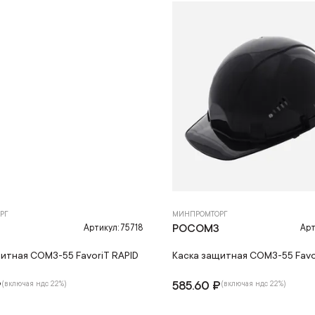
РГ
МИНПРОМТОРГ
З
РОСОМЗ
Артикул: 75718
Арт
итная СОМЗ-55 FavoriT RAPID
Каска защитная СОМЗ-55 Favo
₽
585.60 ₽
(включая ндс 22%)
(включая ндс 22%)