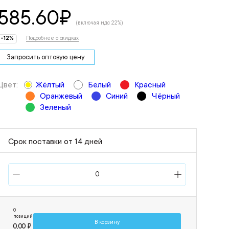
585.60
₽
(включая ндс 22%)
-12%
Подробнее о скидках
Запросить оптовую цену
Цвет:
Жёлтый
Белый
Красный
Оранжевый
Синий
Чёрный
Зеленый
Срок поставки от 14 дней
0
позиций
В корзину
0,00 ₽