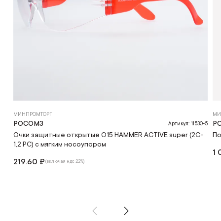
МИНПРОМТОРГ
МИ
РОСОМЗ
Р
Артикул: 11530-5
Очки защитные открытые О15 HAMMER ACTIVЕ super (2C-
По
1,2 PC) с мягким носоупором
1 
219.60 ₽
(включая ндс 22%)