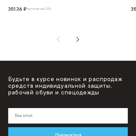
351.36 ₽
35
(включая ндс 22%)
Будьте в курсе новинок и распродаж
средств индивидуальной защиты,
рабочей обуви и спецодежды
Подписаться