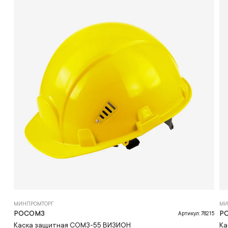
МИНПРОМТОРГ
МИ
РОСОМЗ
Р
Артикул: 78215
Каска защитная СОМЗ-55 ВИЗИОН
Ка