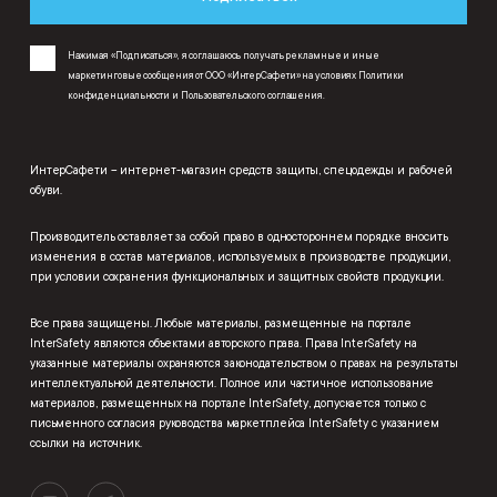
Нажимая «Подписаться», я соглашаюсь получать рекламные и иные
маркетинговые сообщения от ООО «ИнтерСафети» на условиях
Политики
конфиденциальности
и
Пользовательского соглашения
.
ИнтерСафети – интернет-магазин средств защиты, спецодежды и рабочей
обуви.
Производитель оставляет за собой право в одностороннем порядке вносить
изменения в состав материалов, используемых в производстве продукции,
при условии сохранения функциональных и защитных свойств продукции.
Все права защищены. Любые материалы, размещенные на портале
InterSafety являются объектами авторского права. Права InterSafety на
указанные материалы охраняются законодательством о правах на результаты
интеллектуальной деятельности. Полное или частичное использование
материалов, размещенных на портале InterSafety, допускается только с
письменного согласия руководства маркетплейса InterSafety с указанием
ссылки на источник.