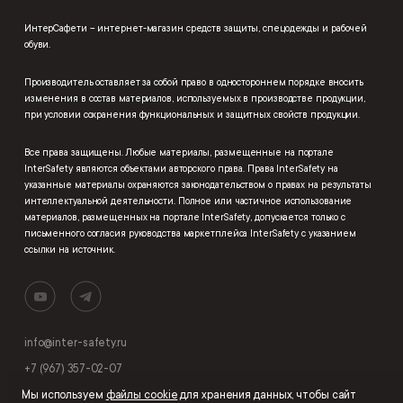
ИнтерСафети – интернет-магазин средств защиты, спецодежды и рабочей
обуви.
Производитель оставляет за собой право в одностороннем порядке вносить
изменения в состав материалов, используемых в производстве продукции,
при условии сохранения функциональных и защитных свойств продукции.
Все права защищены. Любые материалы, размещенные на портале
InterSafety являются объектами авторского права. Права InterSafety на
указанные материалы охраняются законодательством о правах на результаты
интеллектуальной деятельности. Полное или частичное использование
материалов, размещенных на портале InterSafety, допускается только с
письменного согласия руководства маркетплейса InterSafety с указанием
ссылки на источник.
info@inter-safety.ru
+7 (967) 357-02-07
Мы используем
файлы cookie
для хранения данных, чтобы сайт