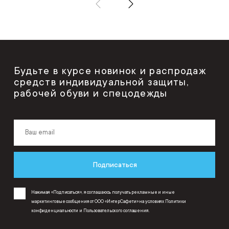
Будьте в курсе новинок и распродаж
средств индивидуальной защиты,
рабочей обуви и спецодежды
Подписаться
Нажимая «Подписаться», я соглашаюсь получать рекламные и иные
маркетинговые сообщения от ООО «ИнтерСафети» на условиях
Политики
конфиденциальности
и
Пользовательского соглашения
.