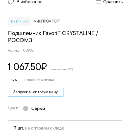
В избранное
Сравнить
в наличии
МИНПРОМТОРГ
Подшлемник FavoriT CRYSTALINE
/
РОСОМЗ
Артикул: 00938
1 067.50
₽
(включая ндс 22%)
-12%
Подробнее о скидках
Запросить оптовую цену
Цвет:
Серый
7 шт.
на оптовом складе