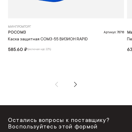
МИНПРОМТОРГ
РОСОМЗ
Ma
Артикул: 78718
Каска защитная СОМЗ-55 ВИЗИОН RAPID
Пе
585.60 ₽
63
(включая ндс 22%)
Остались вопросы к поставщику?
Воспользуйтесь этой формой