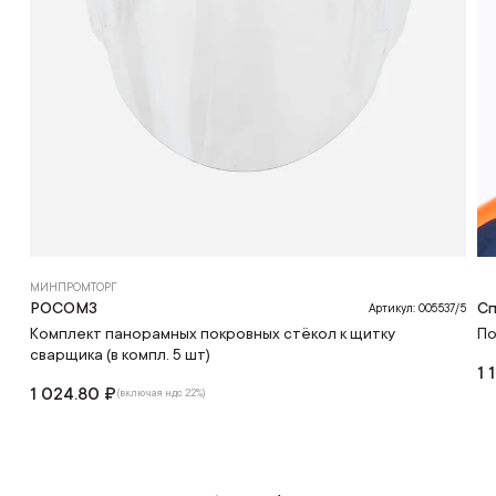
МИНПРОМТОРГ
РОСОМЗ
С
Артикул: 005537/5
Комплект панорамных покровных стёкол к щитку
По
сварщика (в компл. 5 шт)
1 
1 024.80 ₽
(включая ндс 22%)