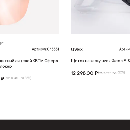
РГ
З
UVEX
Артикул: 045551
Артик
щитный лицевой КБТМ Сфера
Щиток на каску uvex Феос E-S
локер
12 298.00 ₽
(включая ндс 22%)
0 ₽
(включая ндс 22%)