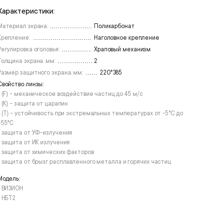
Характеристики:
Материал экрана:
Поликарбонат
Крепление:
Наголовное крепление
Регулировка оголовья:
Храповый механизм
Толщина экрана, мм:
2
Размер защитного экрана, мм:
220*385
Свойство линзы:
• (F) - механическое воздействие частиц до 45 м/с
• (К) - защита от царапин
• (T) - устойчивость при экстремальных температурах от -5°С до
+55°С
• защита от УФ-излучения
• защита от ИК излучения
• защита от химических факторов
• защита от брызг расплавленного металла и горячих частиц
Модель:
• ВИЗИОН
• НБТ2