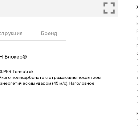
струкция
Бренд
Н Блокер®
UPER Termotrek.
йкого поликарбоната с отражающим покрытием.
энергетическим ударом (45 м/с). Наголовное