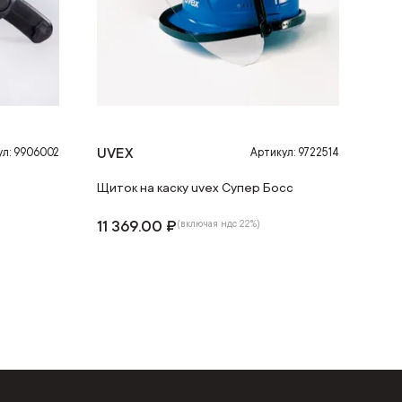
UVEX
ул: 9906002
Артикул: 9722514
Щиток на каску uvex Супер Босс
11 369.00 ₽
(включая ндс 22%)