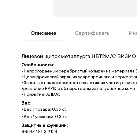
Описание
Сертификаты
Ин
Лицевой щиток металлурга НБТ2М/С ВИЗИО
Особенности:
Непрогораемый серебристый козырек из материала S
Цилиндрический экран из ударопрочного и термосто
Защита от высокоскоростных летящих частиц с низко
крепление RAPID с обтюратором из натуральной кожи.
Покрытие: АЛМАЗ
Вес:
Вес 1 товара: 0.35 кг.
Вес 1 упаковки: 0.35 кг.
Защитные функции:
4-5 RZ 1 FT 3 9 K R