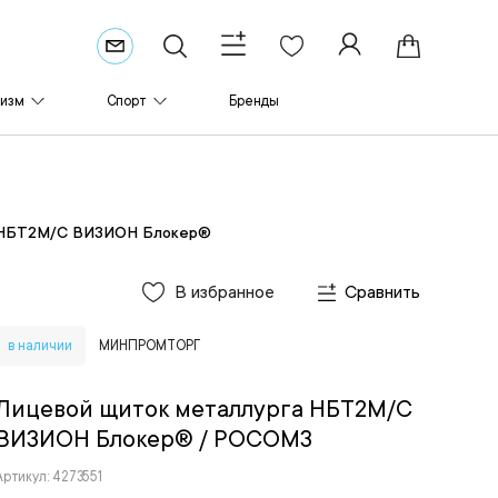
ризм
Спорт
Бренды
а НБТ2М/С ВИЗИОН Блокер®
В избранное
Сравнить
в наличии
МИНПРОМТОРГ
Лицевой щиток металлурга НБТ2М/С
ВИЗИОН Блокер®
/ РОСОМЗ
Артикул: 4273551