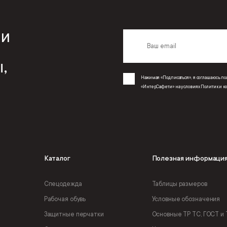
 и
,
Нажимая «Подписаться», я соглашаюсь 
«ИнтерСафети» на условиях
Политики к
Каталог
Полезная информаци
Спецодежда
Таблицы размеров
Рабочая обувь
Условные обозначения
Защитные перчатки
Основные ТР ТС, ГОСТ и 