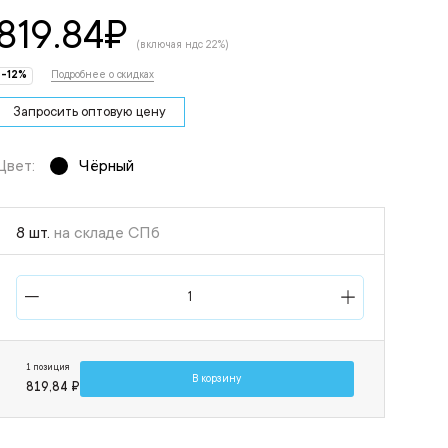
819.84
₽
(включая ндс 22%)
-12%
Подробнее о скидках
Запросить оптовую цену
Цвет:
Чёрный
8 шт.
на складе СПб
1 позиция
В корзину
819,84 ₽