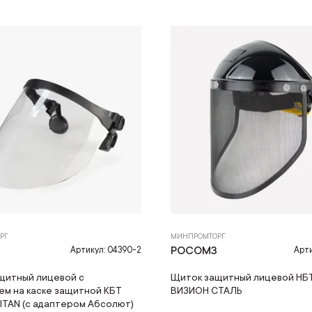
РГ
МИНПРОМТОРГ
З
РОСОМЗ
Артикул: 04390-2
Арти
щитный лицевой с
Щиток защитный лицевой НБ
ем на каске защитной КБТ
ВИЗИОН СТАЛЬ
ITAN (с адаптером Абсолют)