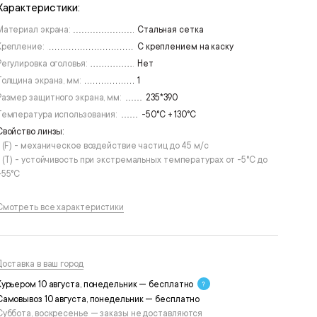
Характеристики:
Материал экрана:
Стальная сетка
Крепление:
С креплением на каску
Регулировка оголовья:
Нет
Толщина экрана, мм:
1
Размер защитного экрана, мм:
235*390
Температура использования:
-50°C + 130°C
Свойство линзы:
• (F) - механическое воздействие частиц до 45 м/с
• (T) - устойчивость при экстремальных температурах от -5°С до
+55°С
Смотреть все характеристики
Доставка в ваш город
Курьером 10 августа, понедельник — бесплатно
Самовывоз 10 августа, понедельник — бесплатно
Суббота, воскресенье — заказы не доставляются