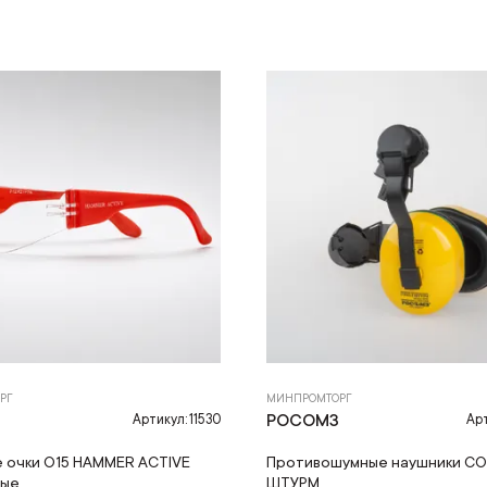
РГ
МИНПРОМТОРГ
З
РОСОМЗ
Артикул: 11530
Арт
 очки О15 HAMMER ACTIVE
Противошумные наушники С
ные
ШТУРМ