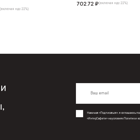
702.72 ₽
(включая ндс 22%)
(включая ндс 22%)
 и
,
Нажимая «Подписаться», я соглашаюсь 
«ИнтерСафети» на условиях
Политики к