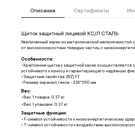
Описание
Сертификаты
Ин
Щиток защитный лицевой КС/Л СТАЛЬ
Увеличенный экран из металлической мелкоячеистой с
от высокоскоростных твердых частиц с низкоэнергети
Особенности:
Крепление щитка к защитной каске осуществляется 
устойчивого к износу и гарантирующего надёжную фи
Защитные свойства: (RZ) FT
Размер экрана/стекла - 235*390 мм
Вес:
Вес 1 товара: 0.37 кг.
Вес 1 упаковки: 0.37 кг.
Защитные функции:
• F-символ устойчивости к низкоэнергетическому удару
• Т-символ устойчивости к воздействию высокоскорос